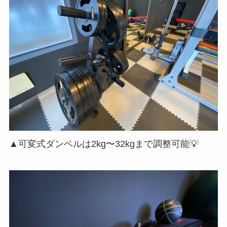
▲可変式ダンベルは2kg〜32kgまで調整可能💡