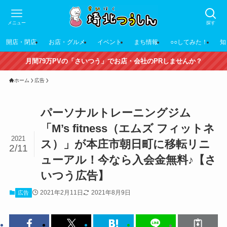
メニュー
探す
開店・閉店
お店・グルメ
イベント
まち情報
○○してみた！
知
月間79万PVの「さいつう」でお店・会社のPRしませんか？
ホーム
広告
パーソナルトレーニングジム
「M’s fitness（エムズ フィットネ
2021
ス）」が本庄市朝日町に移転リニ
2/11
ューアル！今なら入会金無料♪【さ
いつう広告】
2021年2月11日
2021年8月9日
広告