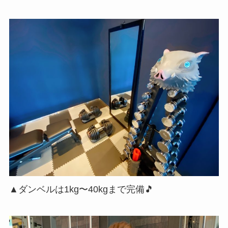
▲ダンベルは1kg〜40kgまで完備🎵