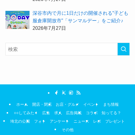
深谷市内で月に1日だけの開催される”子ども
服倉庫開放市”「サンマルデー」をご紹介♪
2026年7月27日
ホーム
開店・閉店
お店・グルメ
イベント
まち情報
○○してみた！
広告
求人
広告掲載
コラボ
知ってる？
埼北の公園
フォト
アンケート
ニュース
レポ
プレゼント
その他