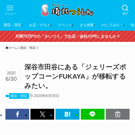
メニュー
探す
開店・閉店
お店・グルメ
イベント
まち情報
○○してみた！
知
月間79万PVの「さいつう」でお店・会社のPRしませんか？
ホーム
開店・閉店
深谷市田谷にある「ジェリーズポ
2020
ップコーンFUKAYA」が移転する
6/30
みたい。
2020年6月30日
開店・閉店