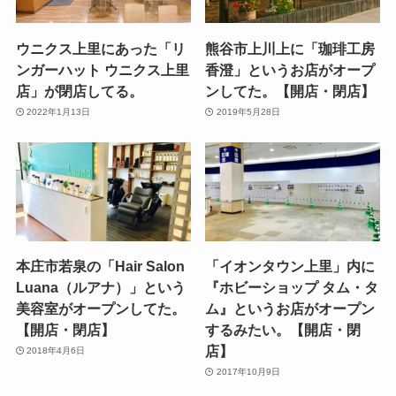
ウニクス上里にあった「リ
熊谷市上川上に「珈琲工房
ンガーハット ウニクス上里
香澄」というお店がオープ
店」が閉店してる。
ンしてた。【開店・閉店】
2022年1月13日
2019年5月28日
本庄市若泉の「Hair Salon
「イオンタウン上里」内に
Luana（ルアナ）」という
『ホビーショップ タム・タ
美容室がオープンしてた。
ム』というお店がオープン
【開店・閉店】
するみたい。【開店・閉
店】
2018年4月6日
2017年10月9日