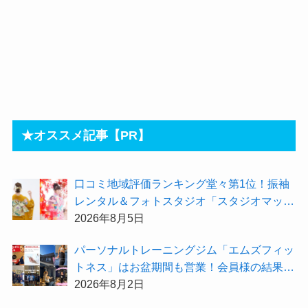
★オススメ記事【PR】
⼝コミ地域評価ランキング堂々第1位！振袖
レンタル＆フォトスタジオ「スタジオマック
ス」がお得な『2026年8月限定キャンペー
2026年8月5日
ン』を開催中！
パーソナルトレーニングジム「エムズフィッ
トネス」はお盆期間も営業！会員様の結果を
大公開★
2026年8月2日