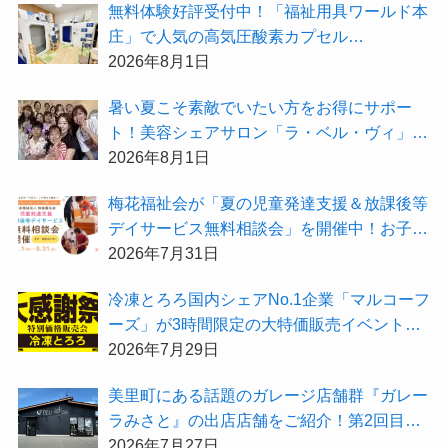
無料体験好評受付中！「福祉用具ワールド本
庄」で人気の高気圧酸素カプセル
「O2BOX（30分500円）」で夏バテ撃退★
2026年8月1日
暑い夏こそ素敵でいたい方をお得にサポー
ト！美容シェアサロン「ラ・ベル・ヴィ」か
ら2026年8月のお得情報が届きました！
2026年8月1日
梅花福祉会が「夏の児童発達支援＆放課後等
デイサービス無料相談会」を開催中！お子さ
まの「できた！」を増やす夏にしてみません
2026年7月31日
か？
冷凍とろろ国内シェアNo.1企業「マルコーフ
ーズ」が3時間限定の大特価販売イベント
『夏の大感謝祭2026」を開催！
2026年7月29日
美里町にある話題のガレージ店舗群『ガレー
ラみさと』の出店店舗をご紹介！第2回目は
「Hair Salon ULU（ウル）美里店」
2026年7月27日