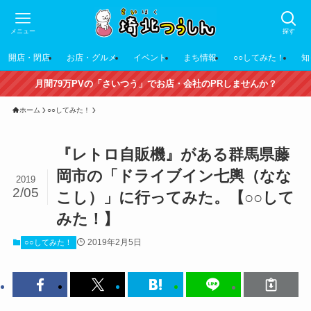
メニュー
探す
開店・閉店
お店・グルメ
イベント
まち情報
○○してみた！
知
月間79万PVの「さいつう」でお店・会社のPRしませんか？
ホーム
○○してみた！
『レトロ自販機』がある群馬県藤
岡市の「ドライブイン七輿（なな
2019
2/05
こし）」に行ってみた。【○○して
みた！】
2019年2月5日
○○してみた！