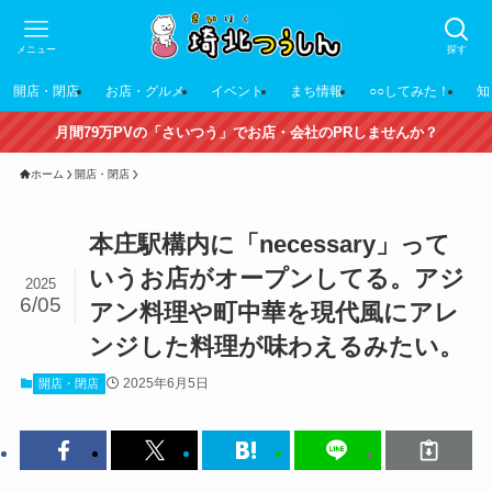
メニュー
探す
開店・閉店
お店・グルメ
イベント
まち情報
○○してみた！
知
月間79万PVの「さいつう」でお店・会社のPRしませんか？
ホーム
開店・閉店
本庄駅構内に「necessary」って
いうお店がオープンしてる。アジ
2025
6/05
アン料理や町中華を現代風にアレ
ンジした料理が味わえるみたい。
2025年6月5日
開店・閉店