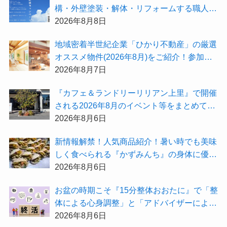
構・外壁塗装・解体・リフォームする職人を
探すなら『街の職人さん.com』がオススメ
2026年8月8日
地域密着半世紀企業「ひかり不動産」の厳選
オススメ物件(2026年8月)をご紹介！参加費
無料『”木の家”新潟工場見学会』のご予約も
2026年8月7日
受付中！
『カフェ＆ランドリーリリアン上里』で開催
される2026年8月のイベント等をまとめてご
紹介！
2026年8月6日
新情報解禁！人気商品紹介！暑い時でも美味
しく食べられる『かずみんち』の身体に優し
い天然酵母手作り減塩パンを召し上がれ♪
2026年8月6日
お盆の時期こそ『15分整体おおたに』で「整
体による心身調整」と「アドバイザーによる
身辺整理の準備」をしてみませんか？
2026年8月6日