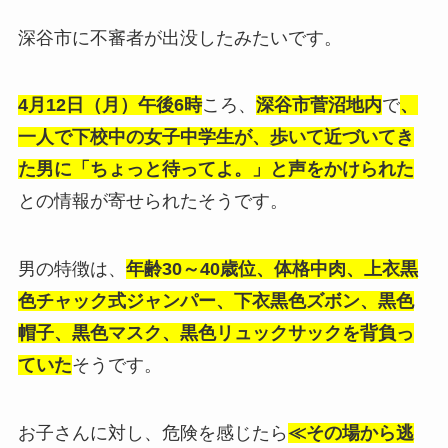
深谷市に不審者が出没したみたいです。
4月12日（月）午後6時
ころ、
深谷市菅沼地内
で
、
一人で下校中の女子中学生が、歩いて近づいてき
た男に「ちょっと待ってよ。」と声をかけられた
との
情報が寄せられたそうです。
男の特徴は、
年齢30～40歳位、体格中肉、上衣黒
色チャック式ジャンパー、下衣黒色ズボン、
黒色
帽子、黒色マスク、黒色リュックサックを背負っ
ていた
そうです。
お子さんに対し、危険を感じたら
≪その場から逃