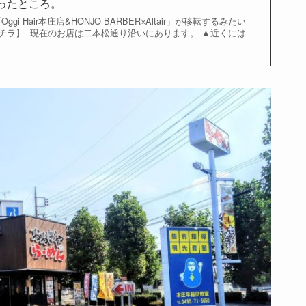
があったところ。
i Hair本庄店&HONJO BARBER×Altair」が移転するみたい
コチラ】 現在のお店は二本松通り沿いにあります。 ▲近くには