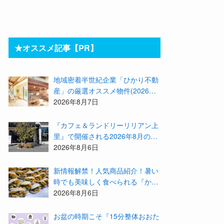
★オススメ記事【PR】
地域密着半世紀企業「ひかり不動
産」の厳選オススメ物件(2026年8
月)をご紹介！参加費無料『”木の
2026年8月7日
家”新潟工場見学会』のご予約も
受付中！
『カフェ＆ランドリーリリアン上
里』で開催される2026年8月のイ
ベント等をまとめてご紹介！
2026年8月6日
新情報解禁！人気商品紹介！暑い
時でも美味しく食べられる『かず
みんち』の身体に優しい天然酵母
2026年8月6日
手作り減塩パンを召し上がれ♪
お盆の時期こそ『15分整体おおた