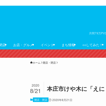
月間79万P
閉店
お店・グルメ
イベント
まち情報
○○してみた！
ホーム
開店・閉店
2020
本庄市けや木に「えに
8/21
開店・閉店
2020年8月21日