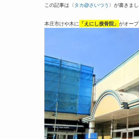
この記事は〈
タカ@さいつう
〉が書きまし
本庄市けや木に
「えにし接骨院」
がオープ