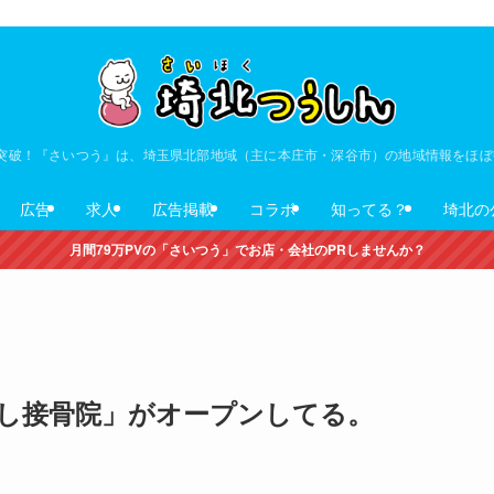
V突破！『さいつう』は、埼玉県北部地域（主に本庄市・深谷市）の地域情報をほ
広告
求人
広告掲載
コラボ
知ってる？
埼北の
月間79万PVの「さいつう」でお店・会社のPRしませんか？
し接骨院」がオープンしてる。