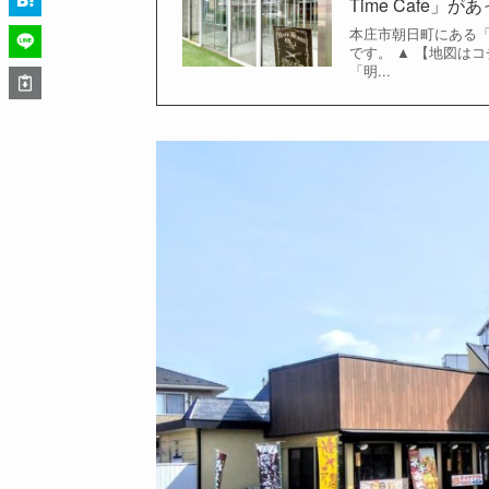
Time Cafe」
本庄市朝日町にある「Ogg
です。 ▲ 【地図は
「明...