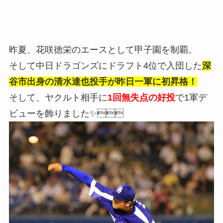
昨夏、花咲徳栄のエースとして甲子園を制覇。
そして中日ドラゴンズにドラフト4位で入団した
深
谷市出身の清水達也投手が昨日一軍に初昇格！
そして、ヤクルト相手に
1回無失点の好投
で1軍デ
ビューを飾りました✨