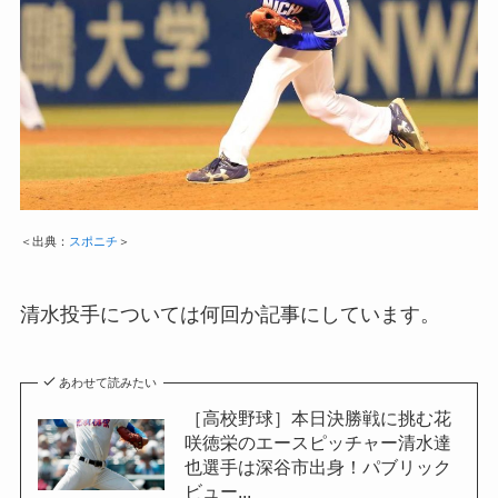
＜出典：
スポニチ
＞
清水投手については何回か記事にしています。
あわせて読みたい
［高校野球］本日決勝戦に挑む花
咲徳栄のエースピッチャー清水達
也選手は深谷市出身！パブリック
ビュー...