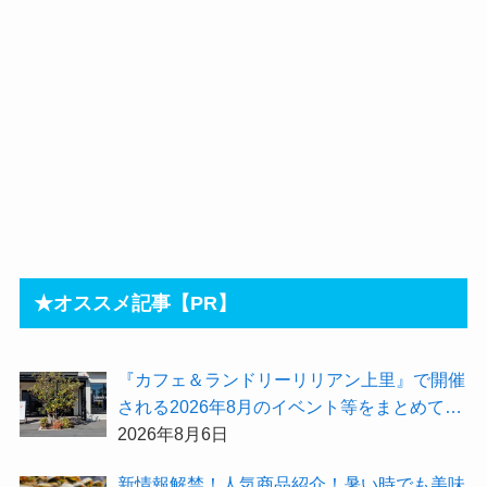
★オススメ記事【PR】
『カフェ＆ランドリーリリアン上里』で開催
される2026年8月のイベント等をまとめてご
紹介！
2026年8月6日
新情報解禁！人気商品紹介！暑い時でも美味