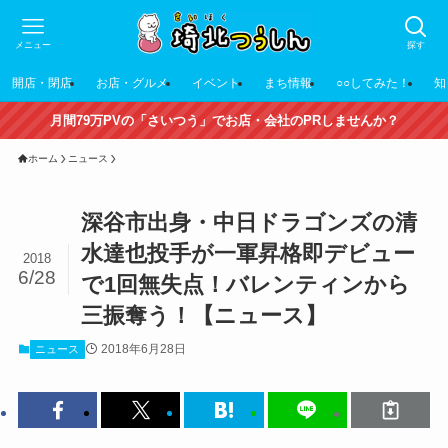
メニュー
探す
開店・閉店
お店・グルメ
イベント
まち情報
○○してみた！
知
月間79万PVの「さいつう」でお店・会社のPRしませんか？
ホーム
ニュース
深谷市出身・中日ドラゴンズの清
水達也投手が一軍昇格即デビュー
2018
6/28
で1回無失点！バレンティンから
三振奪う！【ニュース】
2018年6月28日
ニュース