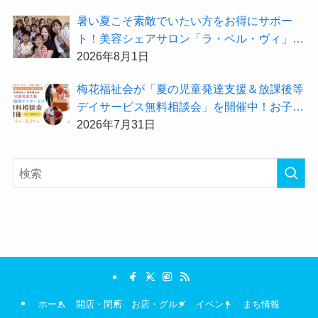
暑い夏こそ素敵でいたい方をお得にサポー
ト！美容シェアサロン「ラ・ベル・ヴィ」か
ら2026年8月のお得情報が届きました！
2026年8月1日
梅花福祉会が「夏の児童発達支援＆放課後等
デイサービス無料相談会」を開催中！お子さ
まの「できた！」を増やす夏にしてみません
2026年7月31日
か？
ホーム
開店・閉店
お店・グルメ
イベント
まち情報