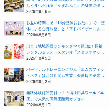
しく食べられる『かずみんち』の身体に優し
い天然酵母手作り減塩パンを召し上がれ♪
2026年8月6日
お盆の時期こそ『15分整体おおたに』で「整
体による心身調整」と「アドバイザーによる
身辺整理の準備」をしてみませんか？
2026年8月6日
⼝コミ地域評価ランキング堂々第1位！振袖
レンタル＆フォトスタジオ「スタジオマック
ス」がお得な『2026年8月限定キャンペー
2026年8月5日
ン』を開催中！
パーソナルトレーニングジム「エムズフィッ
トネス」はお盆期間も営業！会員様の結果を
大公開★
2026年8月2日
無料体験好評受付中！「福祉用具ワールド本
庄」で人気の高気圧酸素カプセル
「O2BOX（30分500円）」で夏バテ撃退★
2026年8月1日