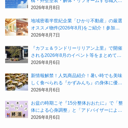
構・外壁塗装・解体・リフォームする職人を
探すなら『街の職人さん.com』がオススメ
2026年8月8日
地域密着半世紀企業「ひかり不動産」の厳選
オススメ物件(2026年8月)をご紹介！参加費
無料『”木の家”新潟工場見学会』のご予約も
2026年8月7日
受付中！
『カフェ＆ランドリーリリアン上里』で開催
される2026年8月のイベント等をまとめてご
紹介！
2026年8月6日
新情報解禁！人気商品紹介！暑い時でも美味
しく食べられる『かずみんち』の身体に優し
い天然酵母手作り減塩パンを召し上がれ♪
2026年8月6日
お盆の時期こそ『15分整体おおたに』で「整
体による心身調整」と「アドバイザーによる
身辺整理の準備」をしてみませんか？
2026年8月6日