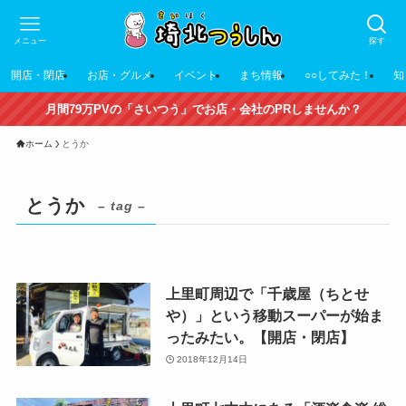
メニュー
探す
開店・閉店
お店・グルメ
イベント
まち情報
○○してみた！
知
月間79万PVの「さいつう」でお店・会社のPRしませんか？
ホーム
とうか
とうか
– tag –
上里町周辺で「千歳屋（ちとせ
や）」という移動スーパーが始ま
ったみたい。【開店・閉店】
2018年12月14日