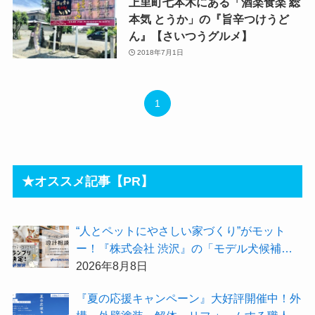
上里町七本木にある「酒楽食楽 総
本気 とうか」の『旨辛つけうど
ん』【さいつうグルメ】
2018年7月1日
1
★オススメ記事【PR】
“人とペットにやさしい家づくり”がモット
ー！『株式会社 渋沢』の「モデル犬候補」
が選出されました★『テーマ別 住宅相談
2026年8月8日
会〜設計相談会〜』も開催するよ
『夏の応援キャンペーン』大好評開催中！外