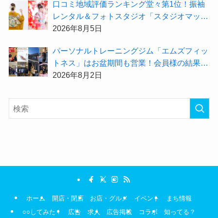
⼝コミ地域評価ランキング堂々第1位！振袖
レンタル＆フォトスタジオ「スタジオマック
ス」がお得な『2026年8月限定キャンペー
2026年8月5日
ン』を開催中！
パーソナルトレーニングジム「エムズフィッ
トネス」はお盆期間も営業！会員様の結果を
大公開★
2026年8月2日
ホーム
開店・閉店
お店・グルメ
イベント
まち情報
○○してみた！
広告
求人
広告掲載
コラボ
知ってる？