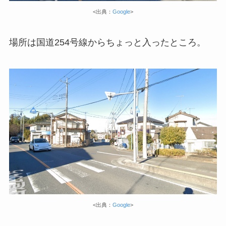
<出典：
Google
>
場所は国道254号線からちょっと入ったところ。
<出典：
Google
>