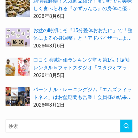
新情報解禁！人気商品紹介！暑い時でも美味
しく食べられる『かずみんち』の身体に優し
い天然酵母手作り減塩パンを召し上がれ♪
2026年8月6日
お盆の時期こそ『15分整体おおたに』で「整
体による心身調整」と「アドバイザーによる
身辺整理の準備」をしてみませんか？
2026年8月6日
⼝コミ地域評価ランキング堂々第1位！振袖
レンタル＆フォトスタジオ「スタジオマック
ス」がお得な『2026年8月限定キャンペー
2026年8月5日
ン』を開催中！
パーソナルトレーニングジム「エムズフィッ
トネス」はお盆期間も営業！会員様の結果を
大公開★
2026年8月2日