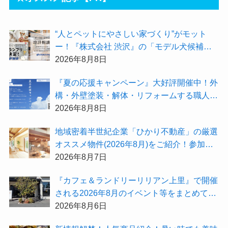
“人とペットにやさしい家づくり”がモット
ー！『株式会社 渋沢』の「モデル犬候補」
が選出されました★『テーマ別 住宅相談
2026年8月8日
会〜設計相談会〜』も開催するよ
『夏の応援キャンペーン』大好評開催中！外
構・外壁塗装・解体・リフォームする職人を
探すなら『街の職人さん.com』がオススメ
2026年8月8日
地域密着半世紀企業「ひかり不動産」の厳選
オススメ物件(2026年8月)をご紹介！参加費
無料『”木の家”新潟工場見学会』のご予約も
2026年8月7日
受付中！
『カフェ＆ランドリーリリアン上里』で開催
される2026年8月のイベント等をまとめてご
紹介！
2026年8月6日