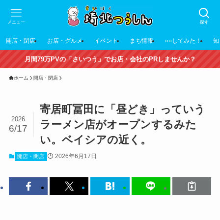
メニュー
探す
開店・閉店
お店・グルメ
イベント
まち情報
○○してみた！
知
月間79万PVの「さいつう」でお店・会社のPRしませんか？
ホーム
開店・閉店
寄居町冨田に「昼どき」っていう
2026
ラーメン店がオープンするみた
6/17
い。ベイシアの近く。
2026年6月17日
開店・閉店