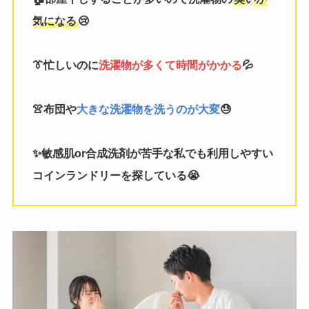
気になる
😢
👔忙しいのに
洗濯物が多くて時間がかかる
💦
👚布団や
大きな洗濯物を洗うのが大変
😓
✨敏感肌or合成洗剤が苦手な私でも利用しやすい
コインランドリーを探している😭