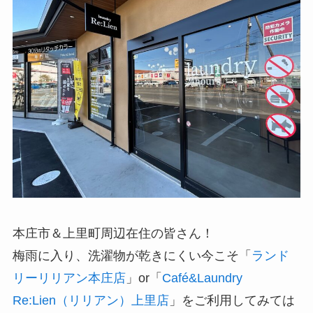
本庄市＆上里町周辺在住の皆さん！
梅雨に入り、洗濯物が乾きにくい今こそ「
ランド
リーリリアン本庄店
」or「
Café&Laundry
Re:Lien（リリアン）上里店
」をご利用してみては