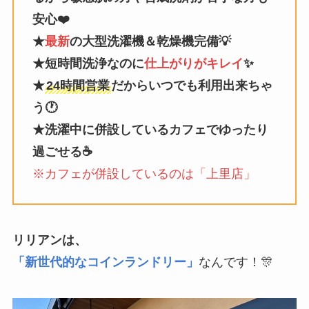
安心❤️
★
最新
の大型洗濯機＆乾燥機完備💡
★短時間洗浄なのに
仕上がりがキレイ
✨
★
24時間営業
だからいつでも利用出来ちゃ
う🕐
★洗濯中に併設しているカフェでゆったり
過ごせる☕️
※カフェが併設しているのは「上里店」
リリアンは、
「新世代的なコインランドリー」
なんです！🎊