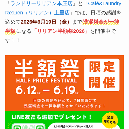
「
ランドリーリリアン本庄店
」と「
Café&Laundry
Re:Lien（リリアン）上里店
」では、日頃の感謝を
込めて
2026年6月19日（金）
まで
洗濯料金が一律
半額
になる
「リリアン半額祭2026」
を開催中で
す！！