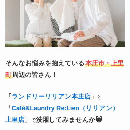
そんなお悩みを抱えている
本庄市・上里
町
周辺の皆さん！
「
ランドリーリリアン本庄店
」
と
「
Café&Laundry Re:Lien（リリアン）
上里店
」
洗濯してみませんか😸
で