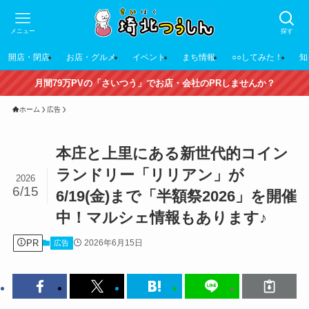
メニュー
探す
開店・閉店
お店・グルメ
イベント
まち情報
○○してみた！
知
月間79万PVの「さいつう」でお店・会社のPRしませんか？
ホーム
広告
本庄と上里にある新世代的コイン
ランドリー「リリアン」が
2026
6/15
6/19(金)まで「半額祭2026」を開催
中！マルシェ情報もあります♪
PR
2026年6月15日
広告