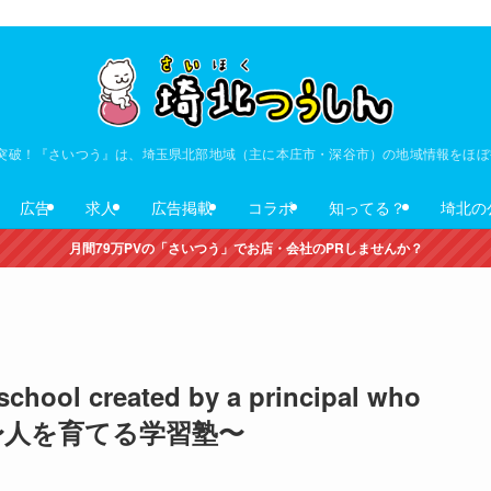
V突破！『さいつう』は、埼玉県北部地域（主に本庄市・深谷市）の地域情報をほ
広告
求人
広告掲載
コラボ
知ってる？
埼北の
月間79万PVの「さいつう」でお店・会社のPRしませんか？
school created by a principal who
ols 〜人を育てる学習塾〜