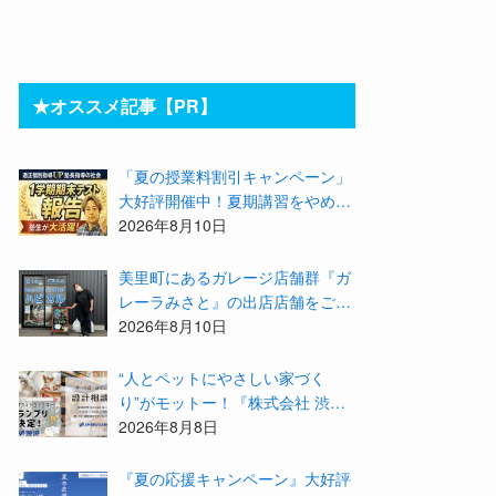
★オススメ記事【PR】
「夏の授業料割引キャンペーン」
大好評開催中！夏期講習をやめた
人気学習塾『適正個別指導UP』
2026年8月10日
で本気を解禁してみませんか
美里町にあるガレージ店舗群『ガ
レーラみさと』の出店店舗をご紹
介！第3回目はセルフホワイトニ
2026年8月10日
ング専門店「ハピカル」
“人とペットにやさしい家づく
り”がモットー！『株式会社 渋
沢』の「モデル犬候補」が選出さ
2026年8月8日
れました★『テーマ別 住宅相談
会〜設計相談会〜』も開催するよ
『夏の応援キャンペーン』大好評