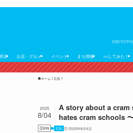
月間79万P
閉店
お店・グルメ
イベント
まち情報
○○してみた！
ホーム
広告
A story about a cram 
2025
8/04
hates cram scho
PR
広告
2025年8月4日