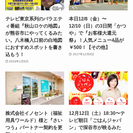
テレビ東京系列のバラエテ
本日12/8（金）〜
ィ番組『秋山ロケの地図』
12/10（日）の3日間「かつ
が熊谷市にやってくるみた
や」で『お客様大還元
い。八木橋入口前の白地図
祭』！人気メニュー4品が
におすすめスポットを書き
￥500！【その他】
込もう！
2017年12月8日
2024年1月6日
株式会社イノセント（福祉
12月12日（土）18:30〜テ
用具ワールド）様と『さい
レビ朝日「ごはんジャパ
つう』パートナー契約を更
ン」で深谷市が映るみた