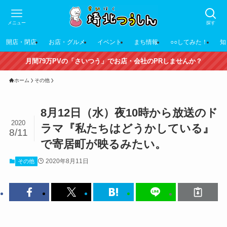
メニュー
探す
開店・閉店
お店・グルメ
イベント
まち情報
○○してみた！
知
月間79万PVの「さいつう」でお店・会社のPRしませんか？
ホーム
その他
8月12日（水）夜10時から放送のド
2020
ラマ『私たちはどうかしている』
8/11
で寄居町が映るみたい。
2020年8月11日
その他