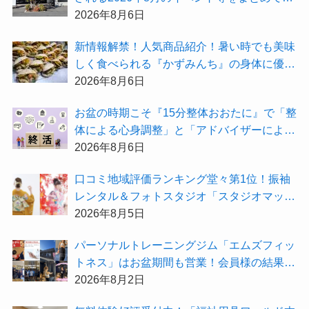
紹介！
2026年8月6日
新情報解禁！人気商品紹介！暑い時でも美味
しく食べられる『かずみんち』の身体に優し
い天然酵母手作り減塩パンを召し上がれ♪
2026年8月6日
お盆の時期こそ『15分整体おおたに』で「整
体による心身調整」と「アドバイザーによる
身辺整理の準備」をしてみませんか？
2026年8月6日
⼝コミ地域評価ランキング堂々第1位！振袖
レンタル＆フォトスタジオ「スタジオマック
ス」がお得な『2026年8月限定キャンペー
2026年8月5日
ン』を開催中！
パーソナルトレーニングジム「エムズフィッ
トネス」はお盆期間も営業！会員様の結果を
大公開★
2026年8月2日