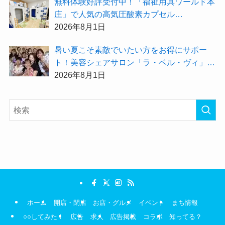
無料体験好評受付中！「福祉用具ワールド本
庄」で人気の高気圧酸素カプセル
「O2BOX（30分500円）」で夏バテ撃退★
2026年8月1日
暑い夏こそ素敵でいたい方をお得にサポー
ト！美容シェアサロン「ラ・ベル・ヴィ」か
ら2026年8月のお得情報が届きました！
2026年8月1日
ホーム
開店・閉店
お店・グルメ
イベント
まち情報
○○してみた！
広告
求人
広告掲載
コラボ
知ってる？