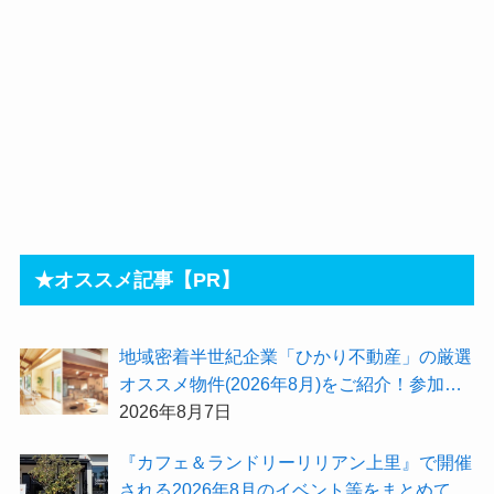
★オススメ記事【PR】
地域密着半世紀企業「ひかり不動産」の厳選
オススメ物件(2026年8月)をご紹介！参加費
無料『”木の家”新潟工場見学会』のご予約も
2026年8月7日
受付中！
『カフェ＆ランドリーリリアン上里』で開催
される2026年8月のイベント等をまとめてご