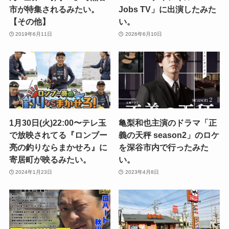
市が特集されるみたい。
Jobs TV」に出演したみた
【その他】
い。
2019年6月11日
2026年6月10日
1月30日(火)22:00〜テレ玉
亀梨和也主演のドラマ「正
で放映されてる『ロンブー
義の天秤 season2」のロケ
亮の釣りならまかせろ』に
を深谷市内で行ったみた
寄居町が映るみたい。
い。
2024年1月23日
2023年4月8日