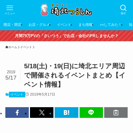
メニュー
探す
開店・閉店
お店・グルメ
イベント
まち情報
○○してみた！
知
月間79万PVの「さいつう」でお店・会社のPRしませんか？
ホーム
イベント
5/18(土)・19(日)に埼北エリア周辺
2019
で開催されるイベントまとめ【イ
5/17
ベント情報】
2019年5月17日
イベント