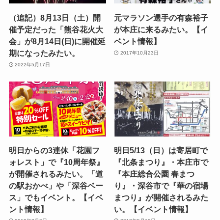
（追記）8月13日（土）開
元マラソン選手の有森裕子
催予定だった「熊谷花火大
が本庄に来るみたい。【イ
会」が8月14日(日)に開催延
ベント情報】
期になったみたい。
2017年10月23日
2022年5月17日
明日からの3連休「花園フ
明日5/13（日）は寄居町で
ォレスト」で『10周年祭』
『北条まつり』・本庄市で
が開催されるみたい。「道
『本庄総合公園 春まつ
の駅おかべ」や「深谷ベー
り』・深谷市で『華の宿場
ス」でもイベント。【イベ
まつり』が開催されるみた
ント情報】
い。【イベント情報】