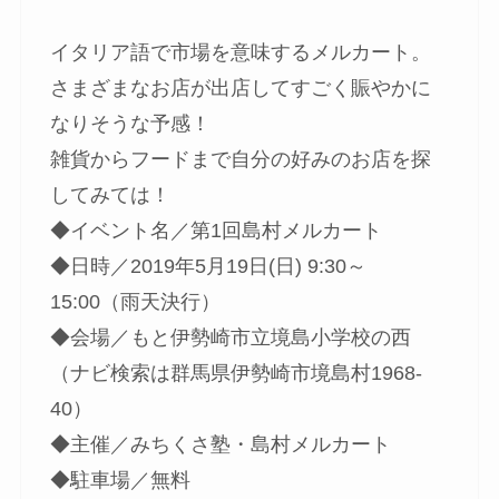
イタリア語で市場を意味するメルカート。
さまざまなお店が出店してすごく賑やかに
なりそうな予感！
雑貨からフードまで自分の好みのお店を探
してみては！
◆イベント名／第1回島村メルカート
◆日時／
2019年5月19日(日)
9:30～
15:00（雨天決行）
◆会場／もと伊勢崎市立境島小学校の西
（ナビ検索は群馬県伊勢崎市境島村1968-
40）
◆主催／みちくさ塾・島村メルカート
◆駐車場／無料