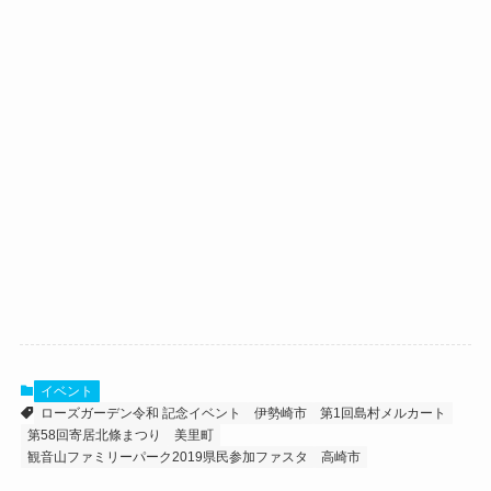
イベント
ローズガーデン令和 記念イベント
伊勢崎市
第1回島村メルカート
第58回寄居北條まつり
美里町
観音山ファミリーパーク2019県民参加ファスタ
高崎市