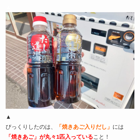
▲
▲
びっくりしたのは、
「焼きあご入りだし」
には
「焼きあご」が丸々1匹入っている
こと！