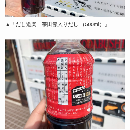
▲「だし道楽 宗田節入りだし （500ml）」