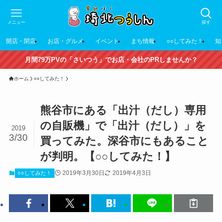
メニュー
探す
開店・閉店
お店・グルメ
イベント
まち情報
○○してみた！
知
月間79万PVの「さいつう」でお店・会社のPRしませんか？
ホーム
○○してみた！
熊谷市にある「出汁（だし）専用
の自販機」で「出汁（だし）」を
2019
3/30
買ってみた。深谷市にもあること
が判明。【○○してみた！】
2019年3月30日
2019年4月3日
○○してみた！