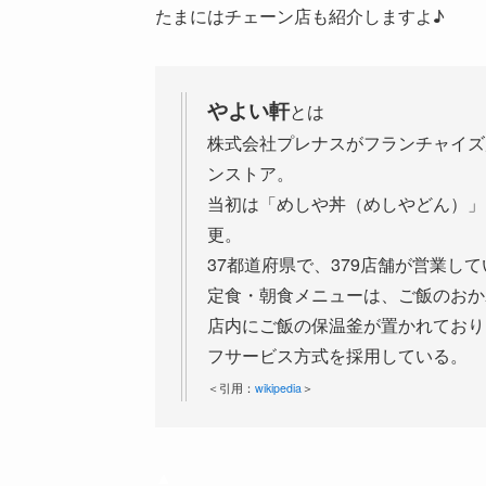
たまにはチェーン店も紹介しますよ♪
やよい軒
とは
株式会社プレナスがフランチャイズ
ンストア。
当初は「めしや丼（めしやどん）」
更。
37都道府県で、379店舗が営業し
定食・朝食メニューは、ご飯のおか
店内にご飯の保温釜が置かれており
フサービス方式を採用している。
＜引用：
wikipedia
＞
▲