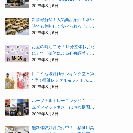
ベント等をまとめてご紹介！
2026年8月6日
新情報解禁！人気商品紹介！暑い
時でも美味しく食べられる『かず
みんち』の身体に優しい天然酵母
2026年8月6日
手作り減塩パンを召し上がれ♪
お盆の時期こそ『15分整体おおた
に』で「整体による心身調整」と
「アドバイザーによる身辺整理の
2026年8月6日
準備」をしてみませんか？
⼝コミ地域評価ランキング堂々第
1位！振袖レンタル＆フォトスタ
ジオ「スタジオマックス」がお得
2026年8月5日
な『2026年8月限定キャンペー
ン』を開催中！
パーソナルトレーニングジム「エ
ムズフィットネス」はお盆期間も
営業！会員様の結果を大公開★
2026年8月2日
無料体験好評受付中！「福祉用具