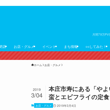
月間79万P
閉店
お店・グルメ
イベント
まち情報
○○してみた！
ホーム
お店・グルメ
本庄市寿にある「やよ
2019
3/04
蛮とエビフライの定食
お店・グルメ
2019年3月4日