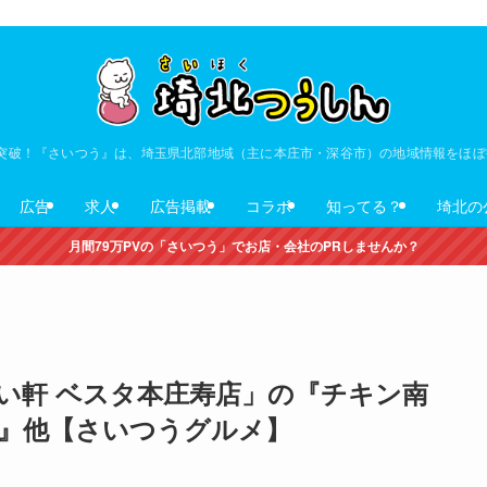
V突破！『さいつう』は、埼玉県北部地域（主に本庄市・深谷市）の地域情報をほ
広告
求人
広告掲載
コラボ
知ってる？
埼北の
月間79万PVの「さいつう」でお店・会社のPRしませんか？
い軒 ベスタ本庄寿店」の『チキン南
』他【さいつうグルメ】