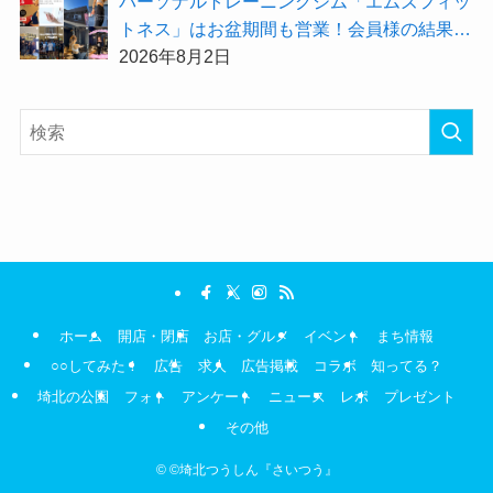
パーソナルトレーニングジム「エムズフィッ
トネス」はお盆期間も営業！会員様の結果を
大公開★
2026年8月2日
ホーム
開店・閉店
お店・グルメ
イベント
まち情報
○○してみた！
広告
求人
広告掲載
コラボ
知ってる？
埼北の公園
フォト
アンケート
ニュース
レポ
プレゼント
その他
©
©埼北つうしん『さいつう』