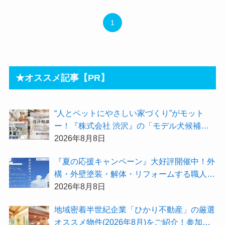
1
★オススメ記事【PR】
“人とペットにやさしい家づくり”がモット
ー！『株式会社 渋沢』の「モデル犬候補」
が選出されました★『テーマ別 住宅相談
2026年8月8日
会〜設計相談会〜』も開催するよ
『夏の応援キャンペーン』大好評開催中！外
構・外壁塗装・解体・リフォームする職人を
探すなら『街の職人さん.com』がオススメ
2026年8月8日
地域密着半世紀企業「ひかり不動産」の厳選
オススメ物件(2026年8月)をご紹介！参加費