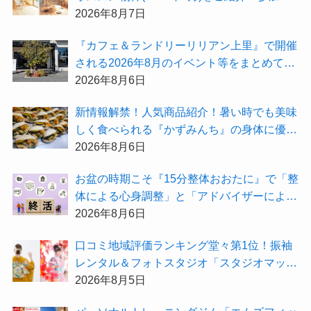
無料『”木の家”新潟工場見学会』のご予約も
2026年8月7日
受付中！
『カフェ＆ランドリーリリアン上里』で開催
される2026年8月のイベント等をまとめてご
紹介！
2026年8月6日
新情報解禁！人気商品紹介！暑い時でも美味
しく食べられる『かずみんち』の身体に優し
い天然酵母手作り減塩パンを召し上がれ♪
2026年8月6日
お盆の時期こそ『15分整体おおたに』で「整
体による心身調整」と「アドバイザーによる
身辺整理の準備」をしてみませんか？
2026年8月6日
⼝コミ地域評価ランキング堂々第1位！振袖
レンタル＆フォトスタジオ「スタジオマック
ス」がお得な『2026年8月限定キャンペー
2026年8月5日
ン』を開催中！