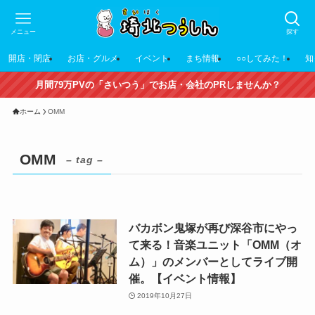
メニュー
探す
開店・閉店
お店・グルメ
イベント
まち情報
○○してみた！
知
月間79万PVの「さいつう」でお店・会社のPRしませんか？
ホーム
OMM
OMM
– tag –
バカボン鬼塚が再び深谷市にやっ
て来る！音楽ユニット「OMM（オ
ム）」のメンバーとしてライブ開
催。【イベント情報】
2019年10月27日