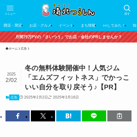
メニュー
探す
開店・閉店
お店・グルメ
イベント
まち情報
○○してみた！
知
月間79万PVの「さいつう」でお店・会社のPRしませんか？
ホーム
広告
冬の無料体験開催中！人気ジム
2025
「エムズフィットネス」でかっこ
2/02
いい自分を取り戻そう♪【PR】
2025年2月2日
2025年3月16日
広告