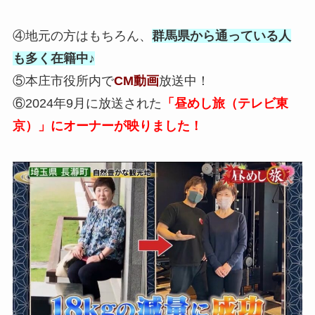
④地元の方はもちろん、
群馬県から通っている人
も多く在籍中
♪
⑤本庄市役所内で
CM動画
放送中！
⑥2024年9月に放送された
「昼めし旅（テレビ東
京）」にオーナーが映りました！