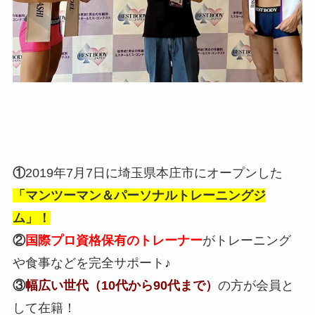
①
2019年7月7日に埼玉県本庄市にオープンした
「マンツーマン＆パーソナルトレーニングジ
ム」！
②
国際プロ資格保有
のトレーナー
がトレーニング
や食事などを完全サポート♪
③
幅広い世代（10代から90代まで）
の方が会員と
して在籍！