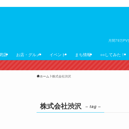
月間79万P
閉店
お店・グルメ
イベント
まち情報
○○してみた！
ホーム
株式会社渋沢
株式会社渋沢
– tag –