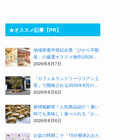
★オススメ記事【PR】
地域密着半世紀企業「ひかり不動
産」の厳選オススメ物件(2026年8
月)をご紹介！参加費無料『”木の
2026年8月7日
家”新潟工場見学会』のご予約も
受付中！
『カフェ＆ランドリーリリアン上
里』で開催される2026年8月のイ
ベント等をまとめてご紹介！
2026年8月6日
新情報解禁！人気商品紹介！暑い
時でも美味しく食べられる『かず
みんち』の身体に優しい天然酵母
2026年8月6日
手作り減塩パンを召し上がれ♪
お盆の時期こそ『15分整体おおた