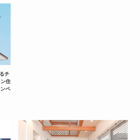
るチ
イン住
ャンペ