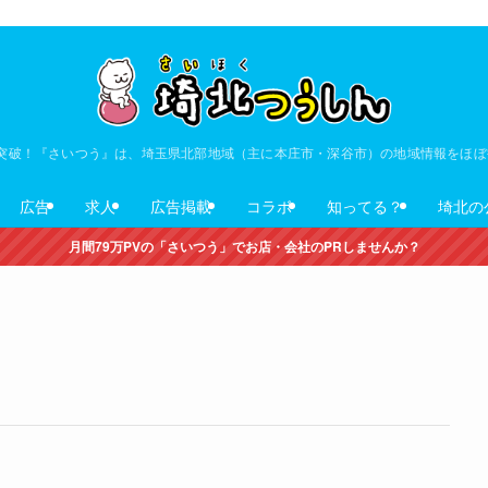
V突破！『さいつう』は、埼玉県北部地域（主に本庄市・深谷市）の地域情報をほ
広告
求人
広告掲載
コラボ
知ってる？
埼北の
月間79万PVの「さいつう」でお店・会社のPRしませんか？