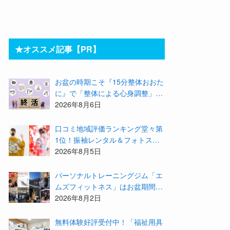
★オススメ記事【PR】
お盆の時期こそ『15分整体おおた
に』で「整体による心身調整」と
「アドバイザーによる身辺整理の
2026年8月6日
準備」をしてみませんか？
⼝コミ地域評価ランキング堂々第
1位！振袖レンタル＆フォトスタ
ジオ「スタジオマックス」がお得
2026年8月5日
な『2026年8月限定キャンペー
ン』を開催中！
パーソナルトレーニングジム「エ
ムズフィットネス」はお盆期間も
営業！会員様の結果を大公開★
2026年8月2日
無料体験好評受付中！「福祉用具