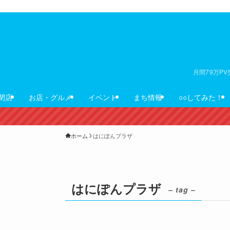
月間79万P
閉店
お店・グルメ
イベント
まち情報
○○してみた！
ホーム
はにぽんプラザ
はにぽんプラザ
– tag –