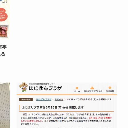
海亭
れる