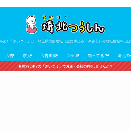
V突破！『さいつう』は、埼玉県北部地域（主に本庄市・深谷市）の地域情報をほ
広告
求人
広告掲載
コラボ
知ってる？
埼北の
月間79万PVの「さいつう」でお店・会社のPRしませんか？