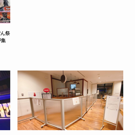
ぽん祭
が集