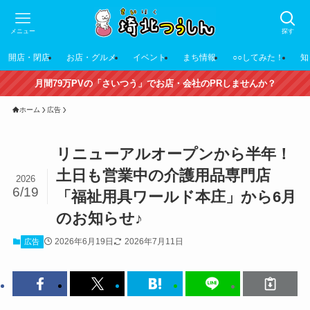
メニュー
探す
開店・閉店
お店・グルメ
イベント
まち情報
○○してみた！
知
月間79万PVの「さいつう」でお店・会社のPRしませんか？
ホーム
広告
リニューアルオープンから半年！
土日も営業中の介護用品専門店
2026
6/19
「福祉用具ワールド本庄」から6月
のお知らせ♪
2026年6月19日
2026年7月11日
広告