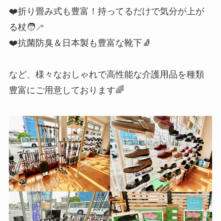
❤️折り畳み式も豊富！持ってるだけで気分が上が
る杖🧑‍🦯
❤️抗菌防臭＆日本製も豊富な靴下🧦
など、様々なおしゃれで高性能な介護用品を種類
豊富にご用意しております🌈