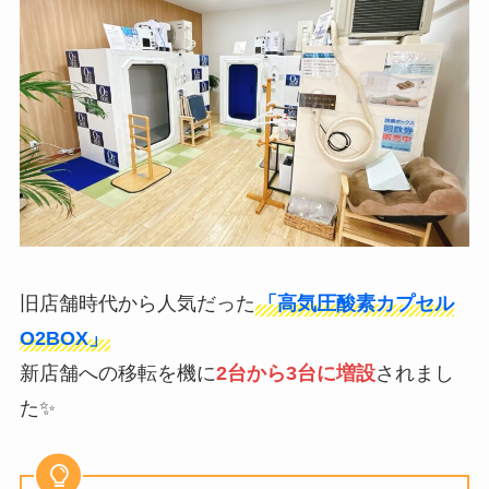
旧店舗時代から人気だった
「高気圧酸素カプセル
O2BOX」
新店舗への移転を機に
2台から3台に増設
されまし
た✨