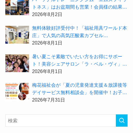
トネス」はお盆期間も営業！会員様の結果を
大公開★
2026年8月2日
無料体験好評受付中！「福祉用具ワールド本
庄」で人気の高気圧酸素カプセル
「O2BOX（30分500円）」で夏バテ撃退★
2026年8月1日
暑い夏こそ素敵でいたい方をお得にサポー
ト！美容シェアサロン「ラ・ベル・ヴィ」か
ら2026年8月のお得情報が届きました！
2026年8月1日
梅花福祉会が「夏の児童発達支援＆放課後等
デイサービス無料相談会」を開催中！お子さ
まの「できた！」を増やす夏にしてみません
2026年7月31日
か？