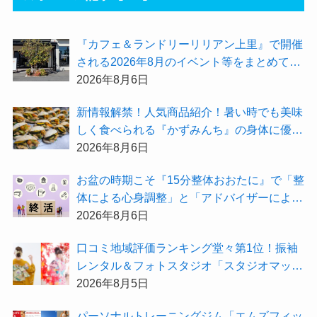
『カフェ＆ランドリーリリアン上里』で開催
される2026年8月のイベント等をまとめてご
紹介！
2026年8月6日
新情報解禁！人気商品紹介！暑い時でも美味
しく食べられる『かずみんち』の身体に優し
い天然酵母手作り減塩パンを召し上がれ♪
2026年8月6日
お盆の時期こそ『15分整体おおたに』で「整
体による心身調整」と「アドバイザーによる
身辺整理の準備」をしてみませんか？
2026年8月6日
⼝コミ地域評価ランキング堂々第1位！振袖
レンタル＆フォトスタジオ「スタジオマック
ス」がお得な『2026年8月限定キャンペー
2026年8月5日
ン』を開催中！
パーソナルトレーニングジム「エムズフィッ