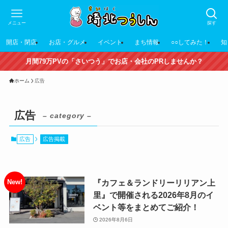
メニュー
探す
開店・閉店
お店・グルメ
イベント
まち情報
○○してみた！
知
月間79万PVの「さいつう」でお店・会社のPRしませんか？
ホーム
広告
広告
– category –
広告
広告掲載
『カフェ＆ランドリーリリアン上
里』で開催される2026年8月のイ
ベント等をまとめてご紹介！
2026年8月6日