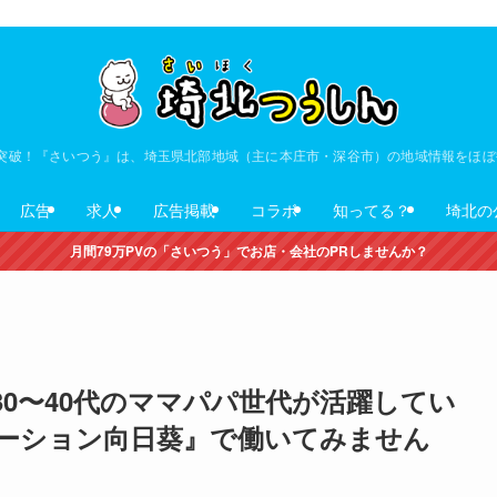
V突破！『さいつう』は、埼玉県北部地域（主に本庄市・深谷市）の地域情報をほ
広告
求人
広告掲載
コラボ
知ってる？
埼北の
月間79万PVの「さいつう」でお店・会社のPRしませんか？
30〜40代のママパパ世代が活躍してい
ーション向日葵』で働いてみません