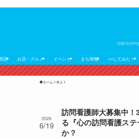
月間79万P
閉店
お店・グルメ
イベント
まち情報
○○してみた！
ホーム
求人
訪問看護師大募集中！
2026
る『心の訪問看護ステ
6/19
か？