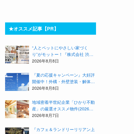
★オススメ記事【PR】
“人とペットにやさしい家づく
り”がモットー！『株式会社 渋
沢』の「モデル犬候補」が選出さ
2026年8月8日
れました★『テーマ別 住宅相談
会〜設計相談会〜』も開催するよ
『夏の応援キャンペーン』大好評
開催中！外構・外壁塗装・解体・
リフォームする職人を探すなら
2026年8月8日
『街の職人さん.com』がオススメ
地域密着半世紀企業「ひかり不動
産」の厳選オススメ物件(2026年8
月)をご紹介！参加費無料『”木の
2026年8月7日
家”新潟工場見学会』のご予約も
受付中！
『カフェ＆ランドリーリリアン上