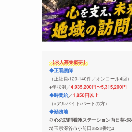
【求人募集概要】
◆正看護師
（正社員/120-140件／オンコール4回）
※年収例／
4,935,200円〜5,315,200円
◆時間給
／
1,850円以上
（※アルバイト/パートの方）
◆勤務地
🌻
心の訪問看護ステーション向日葵-深
埼玉県深谷市小前田2822番地3