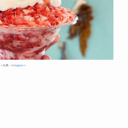
＜出典：
Instagram
＞