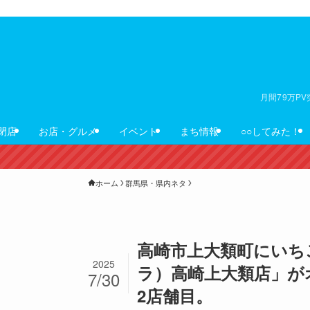
月間79万P
閉店
お店・グルメ
イベント
まち情報
○○してみた！
ホーム
群馬県・県内ネタ
高崎市上大類町にいちご
2025
ラ）高崎上大類店」が
7/30
2店舗目。