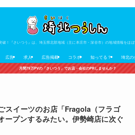
V突破！『さいつう』は、埼玉県北部地域（主に本庄市・深谷市）の地域情報をほ
広告
求人
広告掲載
コラボ
知ってる？
埼北の
月間79万PVの「さいつう」でお店・会社のPRしませんか？
スイーツのお店「Fragola（フラゴ
オープンするみたい。伊勢崎店に次ぐ