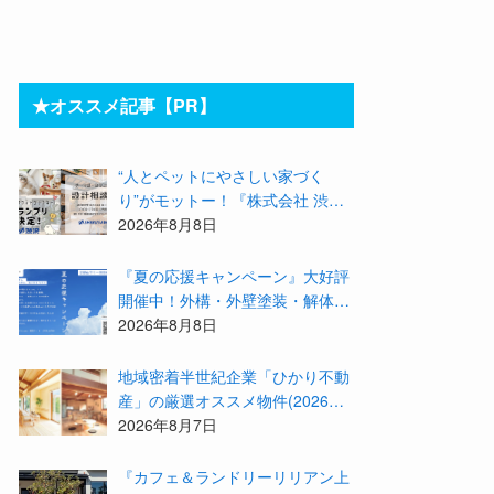
★オススメ記事【PR】
“人とペットにやさしい家づく
り”がモットー！『株式会社 渋
沢』の「モデル犬候補」が選出さ
2026年8月8日
れました★『テーマ別 住宅相談
会〜設計相談会〜』も開催するよ
『夏の応援キャンペーン』大好評
開催中！外構・外壁塗装・解体・
リフォームする職人を探すなら
2026年8月8日
『街の職人さん.com』がオススメ
地域密着半世紀企業「ひかり不動
産」の厳選オススメ物件(2026年8
月)をご紹介！参加費無料『”木の
2026年8月7日
家”新潟工場見学会』のご予約も
受付中！
『カフェ＆ランドリーリリアン上