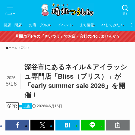
メニュー
探す
開店・閉店
お店・グルメ
イベント
まち情報
○○してみた！
知
月間79万PVの「さいつう」でお店・会社のPRしませんか？
ホーム
広告
深谷市にあるネイル＆アイラッシ
ュ専門店「Bliss（ブリス）」が
2026
6/16
「early summer sale 2026」を開
催！
PR
2026年6月16日
広告