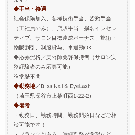
◆手当・待遇
社会保険加入、各種技術手当、皆勤手当
（正社員のみ）、店販手当、指名インセン
ティブ、サロン目標達成ボーナス、施術・
物販割引、制服貸与、車通勤OK
◆応募資格／美容師免許保持者（サロン実
務経験者のみ応募可能）
※学歴不問
◆勤務地
／Bliss Nail & EyeLash
（埼玉県深谷市上柴町西1-22-2）
◆備考
・勤務日、勤務時間、勤務開始日などご相
談可能です！
・ブランクがある、時短勤務が希望など…