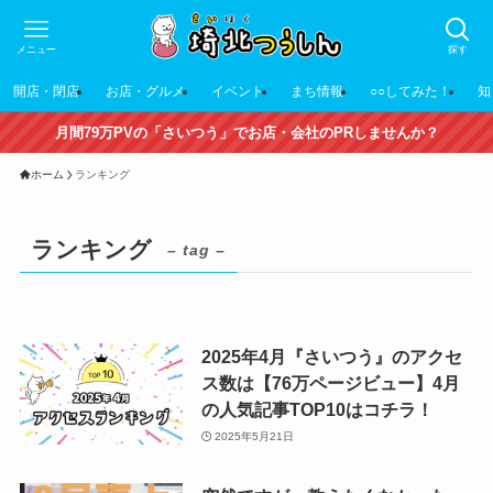
メニュー
探す
開店・閉店
お店・グルメ
イベント
まち情報
○○してみた！
知
月間79万PVの「さいつう」でお店・会社のPRしませんか？
ホーム
ランキング
ランキング
– tag –
2025年4月『さいつう』のアクセ
ス数は【76万ページビュー】4月
の人気記事TOP10はコチラ！
2025年5月21日