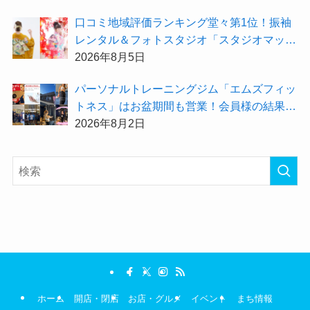
⼝コミ地域評価ランキング堂々第1位！振袖
レンタル＆フォトスタジオ「スタジオマック
ス」がお得な『2026年8月限定キャンペー
2026年8月5日
ン』を開催中！
パーソナルトレーニングジム「エムズフィッ
トネス」はお盆期間も営業！会員様の結果を
大公開★
2026年8月2日
ホーム
開店・閉店
お店・グルメ
イベント
まち情報