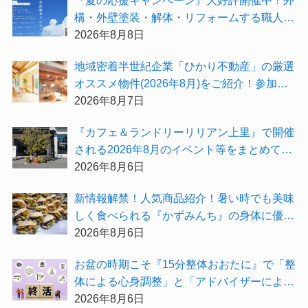
構・外壁塗装・解体・リフォームする職人を
探すなら『街の職人さん.com』がオススメ
2026年8月8日
地域密着半世紀企業「ひかり不動産」の厳選
オススメ物件(2026年8月)をご紹介！参加費
無料『”木の家”新潟工場見学会』のご予約も
2026年8月7日
受付中！
『カフェ＆ランドリーリリアン上里』で開催
される2026年8月のイベント等をまとめてご
紹介！
2026年8月6日
新情報解禁！人気商品紹介！暑い時でも美味
しく食べられる『かずみんち』の身体に優し
い天然酵母手作り減塩パンを召し上がれ♪
2026年8月6日
お盆の時期こそ『15分整体おおたに』で「整
体による心身調整」と「アドバイザーによる
身辺整理の準備」をしてみませんか？
2026年8月6日