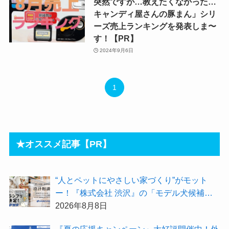
突然ですが…教えたくなかった…
キャンディ屋さんの豚まん」シリ
ーズ売上ランキングを発表しま〜
す！【PR】
2024年9月6日
1
★オススメ記事【PR】
“人とペットにやさしい家づくり”がモット
ー！『株式会社 渋沢』の「モデル犬候補」
が選出されました★『テーマ別 住宅相談
2026年8月8日
会〜設計相談会〜』も開催するよ
『夏の応援キャンペーン』大好評開催中！外