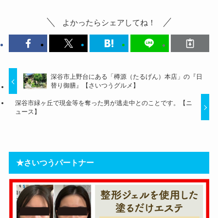
よかったらシェアしてね！
深谷市上野台にある「樽源（たるげん）本店」の『日
替り御膳』【さいつうグルメ】
深谷市緑ヶ丘で現金等を奪った男が逃走中とのことです。【ニ
ュース】
★さいつうパートナー