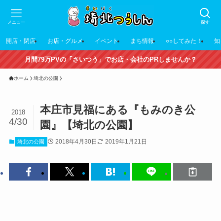
メニュー
探す
開店・閉店
お店・グルメ
イベント
まち情報
○○してみた！
知
月間79万PVの「さいつう」でお店・会社のPRしませんか？
ホーム
埼北の公園
本庄市見福にある『もみのき公
2018
4/30
園』【埼北の公園】
2018年4月30日
2019年1月21日
埼北の公園