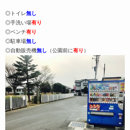
◎トイレ
無し
◎手洗い場
有り
◎ベンチ
有り
◎駐車場
無し
◎自動販売機
無し
（公園前に
有り
）