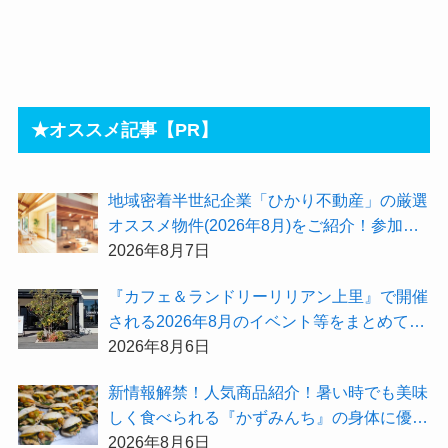
★オススメ記事【PR】
地域密着半世紀企業「ひかり不動産」の厳選
オススメ物件(2026年8月)をご紹介！参加費
無料『”木の家”新潟工場見学会』のご予約も
2026年8月7日
受付中！
『カフェ＆ランドリーリリアン上里』で開催
される2026年8月のイベント等をまとめてご
紹介！
2026年8月6日
新情報解禁！人気商品紹介！暑い時でも美味
しく食べられる『かずみんち』の身体に優し
い天然酵母手作り減塩パンを召し上がれ♪
2026年8月6日