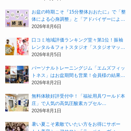
お盆の時期こそ『15分整体おおたに』で「整
体による心身調整」と「アドバイザーによる
身辺整理の準備」をしてみませんか？
2026年8月6日
⼝コミ地域評価ランキング堂々第1位！振袖
レンタル＆フォトスタジオ「スタジオマック
ス」がお得な『2026年8月限定キャンペー
2026年8月5日
ン』を開催中！
パーソナルトレーニングジム「エムズフィッ
トネス」はお盆期間も営業！会員様の結果を
大公開★
2026年8月2日
無料体験好評受付中！「福祉用具ワールド本
庄」で人気の高気圧酸素カプセル
「O2BOX（30分500円）」で夏バテ撃退★
2026年8月1日
暑い夏こそ素敵でいたい方をお得にサポー