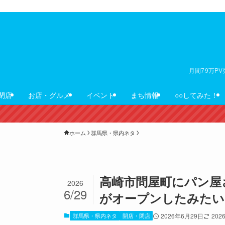
月間79万P
閉店
お店・グルメ
イベント
まち情報
○○してみた！
ホーム
群馬県・県内ネタ
高崎市問屋町にパン屋
2026
6/29
がオープンしたみたい
群馬県・県内ネタ
開店・閉店
2026年6月29日
202