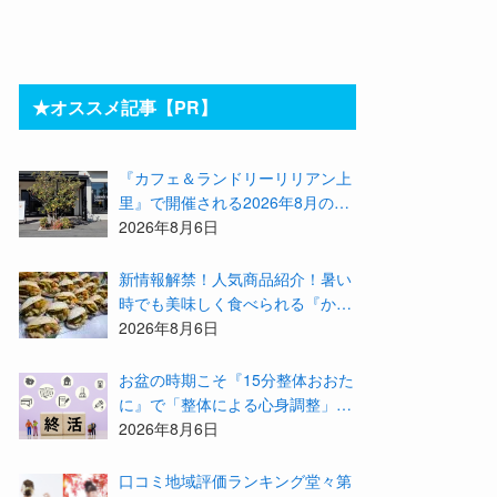
★オススメ記事【PR】
『カフェ＆ランドリーリリアン上
里』で開催される2026年8月のイ
ベント等をまとめてご紹介！
2026年8月6日
新情報解禁！人気商品紹介！暑い
時でも美味しく食べられる『かず
みんち』の身体に優しい天然酵母
2026年8月6日
手作り減塩パンを召し上がれ♪
お盆の時期こそ『15分整体おおた
に』で「整体による心身調整」と
「アドバイザーによる身辺整理の
2026年8月6日
準備」をしてみませんか？
⼝コミ地域評価ランキング堂々第