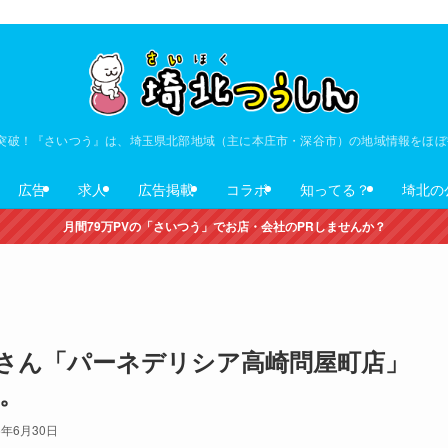
V突破！『さいつう』は、埼玉県北部地域（主に本庄市・深谷市）の地域情報をほ
広告
求人
広告掲載
コラボ
知ってる？
埼北の
月間79万PVの「さいつう」でお店・会社のPRしませんか？
さん「パーネデリシア高崎問屋町店」
。
6年6月30日