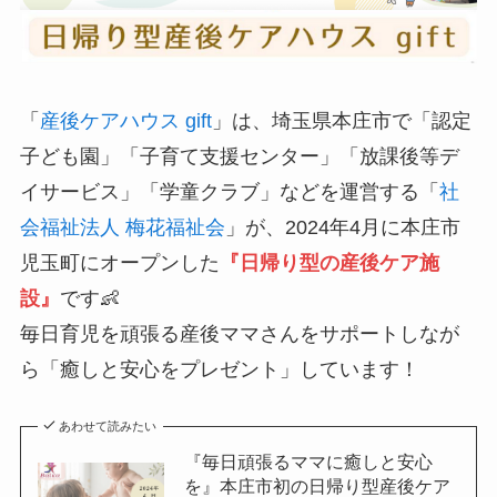
「
産後ケアハウス gift
」は、埼玉県本庄市で「認定
子ども園」「子育て支援センター」「放課後等デ
イサービス」「学童クラブ」などを運営する「
社
会福祉法人 梅花福祉会
」が、2024年4月に本庄市
児玉町にオープンした
『日帰り型の産後ケア施
設』
です👶
毎日育児を頑張る産後ママさんをサポートしなが
ら「癒しと安心をプレゼント」しています！
あわせて読みたい
『毎日頑張るママに癒しと安心
を』本庄市初の日帰り型産後ケア