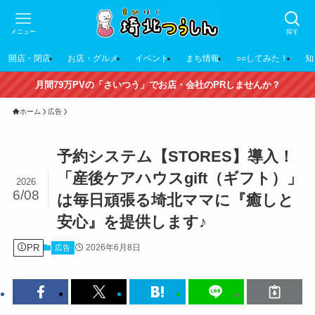
メニュー
探す
開店・閉店
お店・グルメ
イベント
まち情報
○○してみた！
知
月間79万PVの「さいつう」でお店・会社のPRしませんか？
ホーム
広告
予約システム【STORES】導入！
「産後ケアハウスgift（ギフト）」
2026
6/08
は毎日頑張る埼北ママに『癒しと
安心』を提供します♪
PR
2026年6月8日
広告