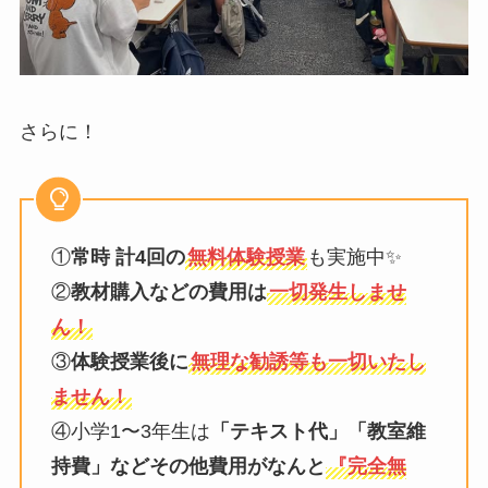
さらに！
①
常時 計4回の
無料体験授業
も実施中✨
②
教材購入などの費用は
一切発生しませ
ん！
③
体験授業後に
無理な勧誘等も一切いたし
ません！
④小学1〜3年生は
「テキスト代」「教室維
持費」などその他費用がなんと
『完全無