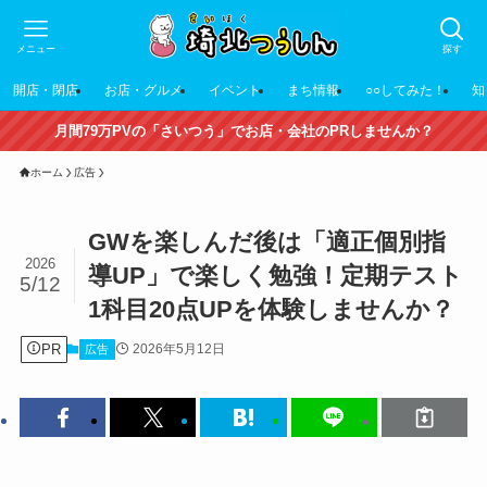
メニュー
探す
開店・閉店
お店・グルメ
イベント
まち情報
○○してみた！
知
月間79万PVの「さいつう」でお店・会社のPRしませんか？
ホーム
広告
GWを楽しんだ後は「適正個別指
2026
導UP」で楽しく勉強！定期テスト
5/12
1科目20点UPを体験しませんか？
PR
2026年5月12日
広告