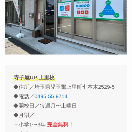
寺子屋UP 上里校
◆住所／埼玉県児玉郡上里町七本木2529-5
◆電話／
0495-55-9714
◆開校日／毎週月〜土曜日
◆月謝／
・小学1〜3年
完全無料！