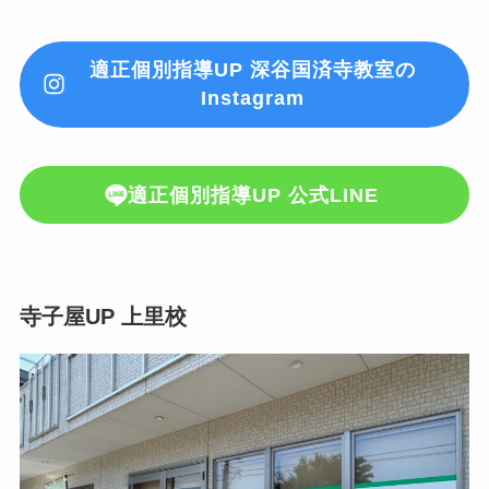
適正個別指導UP 深谷国済寺教室の
Instagram
適正個別指導UP 公式LINE
寺子屋UP 上里校