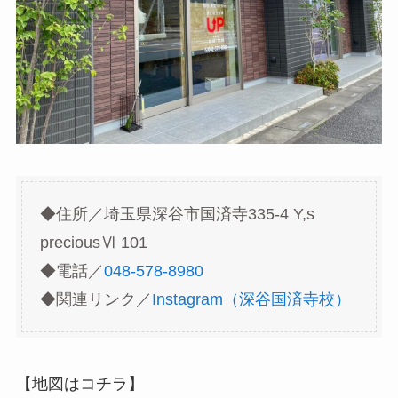
◆住所／埼玉県深谷市国済寺335-4 Y,s
preciousⅥ 101
◆電話／
048-578-8980
◆関連リンク／
Instagram（深谷国済寺校）
【地図はコチラ】