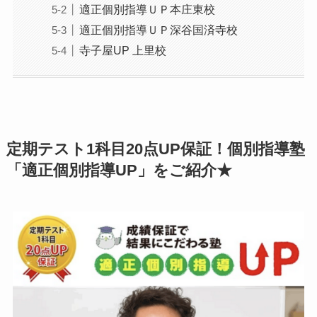
適正個別指導ＵＰ本庄東校
適正個別指導ＵＰ深谷国済寺校
寺子屋UP 上里校
定期テスト1科目20点UP保証！個別指導塾
「適正個別指導UP」をご紹介★