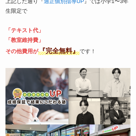
上記した通り『
適正個別指導UP
』では小学1〜3年
生限定で
「テキスト代」
「教室維持費」
『完全無料』
その他費用が
です！