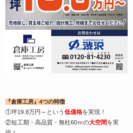
▲
『倉庫工房』4つの特徴
①坪19.8万円～という
低価格
を実現！
②短工期・高品質・無柱60ｍの
大空間
を実
現！