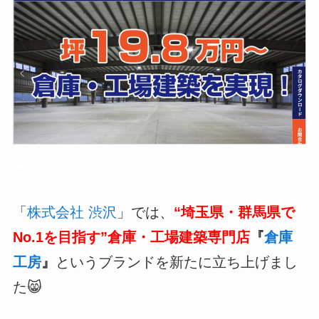
▲
「
株式会社 渋沢
」では、
“埼玉県・群馬県で
No.1を目指す”倉庫・工場建築専門店
『
倉庫
工房
』
というブランドを新たに立ち上げまし
た😸