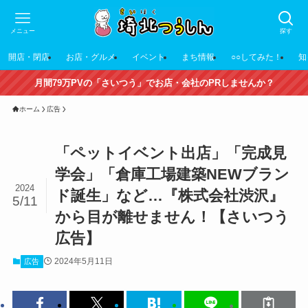
メニュー
探す
開店・閉店
お店・グルメ
イベント
まち情報
○○してみた！
知
月間79万PVの「さいつう」でお店・会社のPRしませんか？
ホーム
広告
「ペットイベント出店」「完成見
学会」「倉庫工場建築NEWブラン
2024
ド誕生」など…『株式会社渋沢』
5/11
から目が離せません！【さいつう
広告】
2024年5月11日
広告