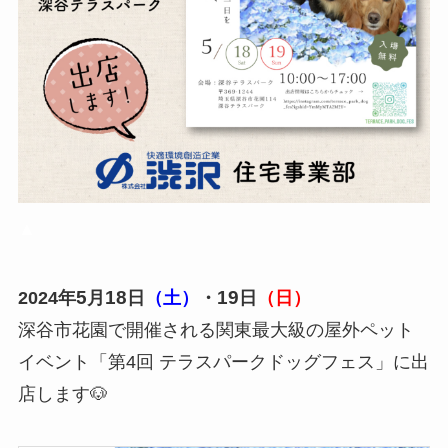
▲
5
18
19
2024年
月
日
（土）
・
日
（日）
深谷市花園で開催される関東最大級の屋外ペット
イベント「第4回 テラスパークドッグフェス」に出
店します🐶