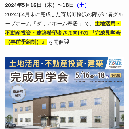
5
16
18
2024年
月
日（木）〜
日
（土）
2024年4月末に完成した寄居町桜沢の障がい者グル
ープホーム『ダリアホーム寄居 』で、
土地活用・
不動産投資・建築希望者さま向けの 『完成見学会
（事前予約制）』
を開催😸