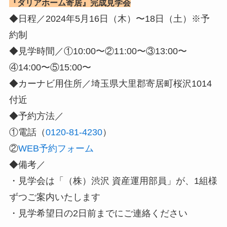
『ダリアホーム寄居』完成見学会
◆日程／2024年5月16日（木）〜18日（土）※予
約制
◆見学時間／①10:00〜②11:00〜③13:00〜
④14:00〜⑤15:00〜
◆カーナビ用住所／埼玉県大里郡寄居町桜沢1014
付近
◆予約方法／
①電話（
0120-81-4230
）
②
WEB予約フォーム
◆備考／
・見学会は「（株）渋沢 資産運用部員」が、1組様
ずつご案内いたします
・見学希望日の2日前までにご連絡ください