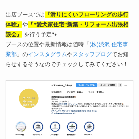
出店ブースでは
『滑りにくいフローリングの歩行
体験』
や
『”愛犬家住宅”新築・リフォーム出張相
談会』
を行う予定🐾
ブースの位置や最新情報は随時「
(株)渋沢 住宅事
業部
」の
インスタグラム
や
スタッフブログ
でお知
らせするそうなのでチェックしてみてください！