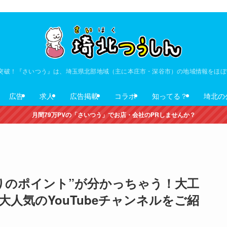
V突破！『さいつう』は、埼玉県北部地域（主に本庄市・深谷市）の地域情報をほ
広告
求人
広告掲載
コラボ
知ってる？
埼北の
月間79万PVの「さいつう」でお店・会社のPRしませんか？
りのポイント”が分かっちゃう！大工
人気のYouTubeチャンネルをご紹