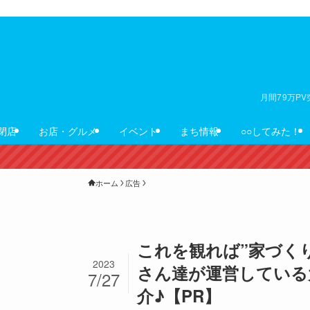
月間79万P
閉店
お店・グルメ
イベント
まち情報
○○してみた！
ホーム
広告
これを観れば”家づく
2023
さん達が運営している大
7/27
介♪【PR】