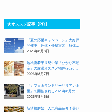
★オススメ記事【PR】
『夏の応援キャンペーン』大好評
開催中！外構・外壁塗装・解体・
リフォームする職人を探すなら
2026年8月8日
『街の職人さん.com』がオススメ
地域密着半世紀企業「ひかり不動
産」の厳選オススメ物件(2026年8
月)をご紹介！参加費無料『”木の
2026年8月7日
家”新潟工場見学会』のご予約も
受付中！
『カフェ＆ランドリーリリアン上
里』で開催される2026年8月のイ
ベント等をまとめてご紹介！
2026年8月6日
新情報解禁！人気商品紹介！暑い