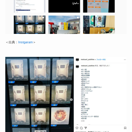
＜出典：
Instgaram
＞