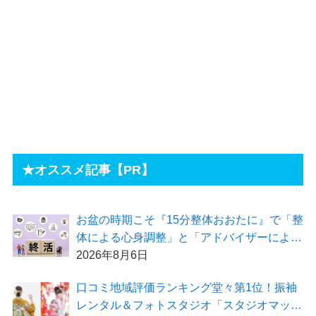
★オススメ記事【PR】
お盆の時期こそ『15分整体おおたに』で「整
体による心身調整」と「アドバイザーによる
身辺整理の準備」をしてみませんか？
2026年8月6日
⼝コミ地域評価ランキング堂々第1位！振袖
レンタル＆フォトスタジオ「スタジオマック