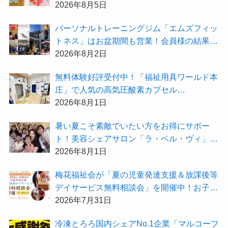
ス」がお得な『2026年8月限定キャンペー
2026年8月5日
ン』を開催中！
パーソナルトレーニングジム「エムズフィッ
トネス」はお盆期間も営業！会員様の結果を
大公開★
2026年8月2日
無料体験好評受付中！「福祉用具ワールド本
庄」で人気の高気圧酸素カプセル
「O2BOX（30分500円）」で夏バテ撃退★
2026年8月1日
暑い夏こそ素敵でいたい方をお得にサポー
ト！美容シェアサロン「ラ・ベル・ヴィ」か
ら2026年8月のお得情報が届きました！
2026年8月1日
梅花福祉会が「夏の児童発達支援＆放課後等
デイサービス無料相談会」を開催中！お子さ
まの「できた！」を増やす夏にしてみません
2026年7月31日
か？
冷凍とろろ国内シェアNo.1企業「マルコーフ