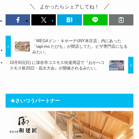
よかったらシェアしてね！
「MEGAドン・キホーテUNY本庄店」内にあった
「tapi-mo たぴも」が閉店してた。ピザ専門店になる
みたい。
10月9日(日) に深谷市コスモス街道周辺で『おかべコ
スモス祭2022・花火大会』が開催されるみたい。
★さいつうパートナー