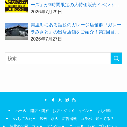
ーズ」が3時間限定の大特価販売イベント
『夏の大感謝祭2026」を開催！
2026年7月29日
美里町にある話題のガレージ店舗群『ガレー
ラみさと』の出店店舗をご紹介！第2回目は
「Hair Salon ULU（ウル）美里店」
2026年7月27日
ホーム
開店・閉店
お店・グルメ
イベント
まち情報
○○してみた！
広告
求人
広告掲載
コラボ
知ってる？
埼北の公園
フォト
アンケート
ニュース
レポ
プレゼント