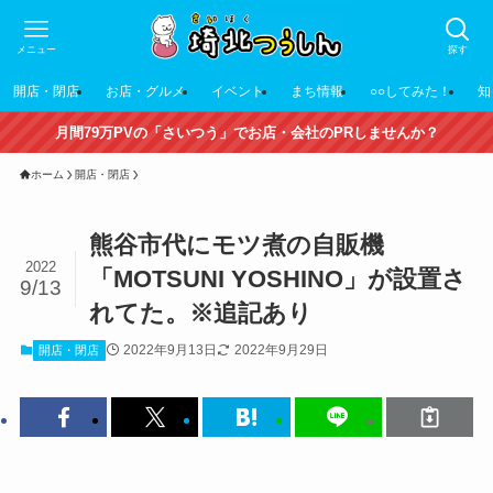
メニュー
探す
開店・閉店
お店・グルメ
イベント
まち情報
○○してみた！
知
月間79万PVの「さいつう」でお店・会社のPRしませんか？
ホーム
開店・閉店
熊谷市代にモツ煮の自販機
2022
「MOTSUNI YOSHINO」が設置さ
9/13
れてた。※追記あり
2022年9月13日
2022年9月29日
開店・閉店