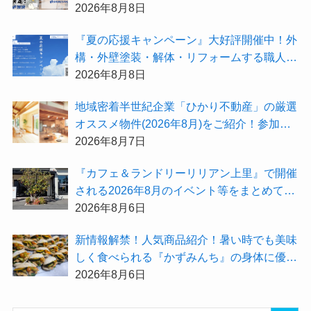
が選出されました★『テーマ別 住宅相談
2026年8月8日
会〜設計相談会〜』も開催するよ
『夏の応援キャンペーン』大好評開催中！外
構・外壁塗装・解体・リフォームする職人を
探すなら『街の職人さん.com』がオススメ
2026年8月8日
地域密着半世紀企業「ひかり不動産」の厳選
オススメ物件(2026年8月)をご紹介！参加費
無料『”木の家”新潟工場見学会』のご予約も
2026年8月7日
受付中！
『カフェ＆ランドリーリリアン上里』で開催
される2026年8月のイベント等をまとめてご
紹介！
2026年8月6日
新情報解禁！人気商品紹介！暑い時でも美味
しく食べられる『かずみんち』の身体に優し
い天然酵母手作り減塩パンを召し上がれ♪
2026年8月6日