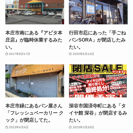
本庄市南にある『アピタ本
行田市忍にあった「手ごね
庄店』が臨時休業するみた
パンSORA」が閉店したみ
い。
たい。
2017年8月17日
2025年6月13日
本庄市緑にあるパン屋さん
深谷市国済寺町にある「タ
「フレッシュベーカリー ク
イヤ館 深谷」が閉店するみ
ック」が閉店してた。
たい。
2023年4月4日
2023年3月26日