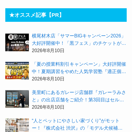
★オススメ記事【PR】
横尾材木店「サマーBIGキャンペーン2026」
大好評開催中！「黒フェス」のチケットが抽
選で当たる【さいつうプレゼント】もある
2026年8月10日
よ〜！
「夏の授業料割引キャンペーン」大好評開催
中！夏期講習をやめた人気学習塾『適正個別
指導UP』で本気を解禁してみませんか！
2026年8月10日
美里町にあるガレージ店舗群『ガレーラみさ
と』の出店店舗をご紹介！第3回目はセルフ
ホワイトニング専門店「ハピカル」
2026年8月10日
“人とペットにやさしい家づくり”がモット
ー！『株式会社 渋沢』の「モデル犬候補」