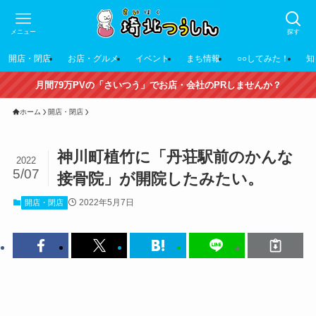
メニュー
探す
開店・閉店
お店・グルメ
イベント
まち情報
○○してみた！
知
月間79万PVの「さいつう」でお店・会社のPRしませんか？
ホーム
開店・閉店
神川町植竹に「丹荘駅前のかんな
2022
5/07
接骨院」が開院したみたい。
2022年5月7日
開店・閉店