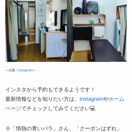
＜出典：
Instagram
＞
インスタから予約もできるようです！
最新情報などを知りたい方は、
Instagram
や
ホーム
ページ
でチェックしてみてください💻
※「情熱の青いバラ」さん、「クーポンはずれ」