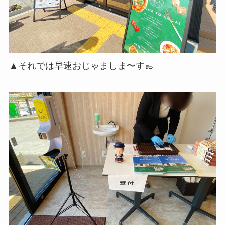
▲それでは早速おじゃましま〜す👞