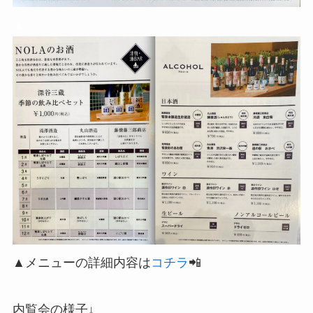
▲
▲メニューの詳細内容は
コチラ
📲
内覧会の様子↓