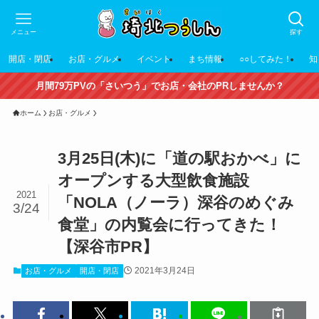
メニュー
探す
開店・閉店
お店・グルメ
イベント
まち情報
○○してみた！
知
月間79万PVの「さいつう」でお店・会社のPRしませんか？
ホーム
お店・グルメ
3月25日(木)に「道の駅おかべ」に
オープンする大型飲食施設
2021
「NOLA（ノーラ）深谷のめぐみ
3/24
食堂」の内覧会に行ってきた！
【深谷市PR】
2021年3月24日
お店・グルメ
開店・閉店