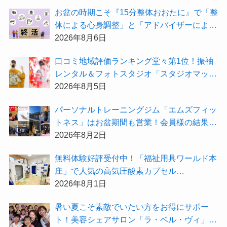
お盆の時期こそ『15分整体おおたに』で「整
体による心身調整」と「アドバイザーによる
身辺整理の準備」をしてみませんか？
2026年8月6日
⼝コミ地域評価ランキング堂々第1位！振袖
レンタル＆フォトスタジオ「スタジオマック
ス」がお得な『2026年8月限定キャンペー
2026年8月5日
ン』を開催中！
パーソナルトレーニングジム「エムズフィッ
トネス」はお盆期間も営業！会員様の結果を
大公開★
2026年8月2日
無料体験好評受付中！「福祉用具ワールド本
庄」で人気の高気圧酸素カプセル
「O2BOX（30分500円）」で夏バテ撃退★
2026年8月1日
暑い夏こそ素敵でいたい方をお得にサポー
ト！美容シェアサロン「ラ・ベル・ヴィ」か