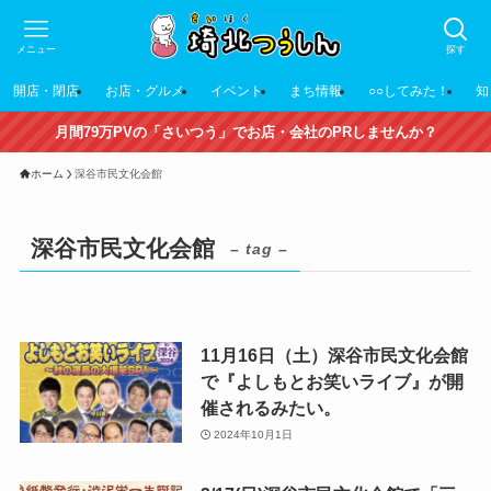
メニュー
探す
開店・閉店
お店・グルメ
イベント
まち情報
○○してみた！
知
月間79万PVの「さいつう」でお店・会社のPRしませんか？
ホーム
深谷市民文化会館
深谷市民文化会館
– tag –
11月16日（土）深谷市民文化会館
で『よしもとお笑いライブ』が開
催されるみたい。
2024年10月1日