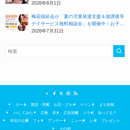
ら2026年8月のお得情報が届きました！
2026年8月1日
梅花福祉会が「夏の児童発達支援＆放課後等
デイサービス無料相談会」を開催中！お子さ
まの「できた！」を増やす夏にしてみません
2026年7月31日
か？
ホーム
開店・閉店
お店・グルメ
イベント
まち情報
○○してみた！
広告
求人
広告掲載
コラボ
知ってる？
埼北の公園
フォト
アンケート
ニュース
レポ
プレゼント
その他