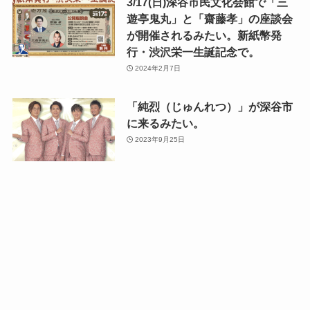
3/17(日)深谷市民文化会館で「三
遊亭鬼丸」と「齋藤孝」の座談会
が開催されるみたい。新紙幣発
行・渋沢栄一生誕記念で。
2024年2月7日
「純烈（じゅんれつ）」が深谷市
に来るみたい。
2023年9月25日