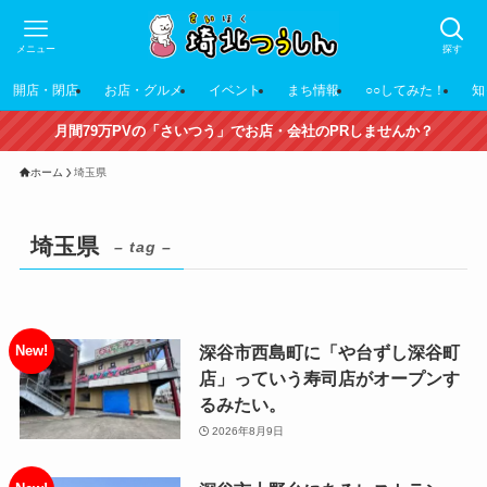
メニュー
探す
開店・閉店
お店・グルメ
イベント
まち情報
○○してみた！
知
月間79万PVの「さいつう」でお店・会社のPRしませんか？
ホーム
埼玉県
埼玉県
– tag –
深谷市西島町に「や台ずし深谷町
店」っていう寿司店がオープンす
るみたい。
2026年8月9日