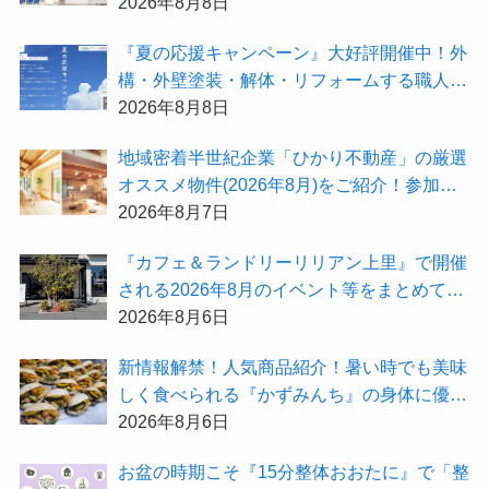
が選出されました★『テーマ別 住宅相談
2026年8月8日
会〜設計相談会〜』も開催するよ
『夏の応援キャンペーン』大好評開催中！外
構・外壁塗装・解体・リフォームする職人を
探すなら『街の職人さん.com』がオススメ
2026年8月8日
地域密着半世紀企業「ひかり不動産」の厳選
オススメ物件(2026年8月)をご紹介！参加費
無料『”木の家”新潟工場見学会』のご予約も
2026年8月7日
受付中！
『カフェ＆ランドリーリリアン上里』で開催
される2026年8月のイベント等をまとめてご
紹介！
2026年8月6日
新情報解禁！人気商品紹介！暑い時でも美味
しく食べられる『かずみんち』の身体に優し
い天然酵母手作り減塩パンを召し上がれ♪
2026年8月6日
お盆の時期こそ『15分整体おおたに』で「整