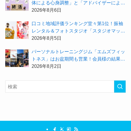
体による心身調整」と「アドバイザーによる
身辺整理の準備」をしてみませんか？
2026年8月6日
⼝コミ地域評価ランキング堂々第1位！振袖
レンタル＆フォトスタジオ「スタジオマック
ス」がお得な『2026年8月限定キャンペー
2026年8月5日
ン』を開催中！
パーソナルトレーニングジム「エムズフィッ
トネス」はお盆期間も営業！会員様の結果を
大公開★
2026年8月2日