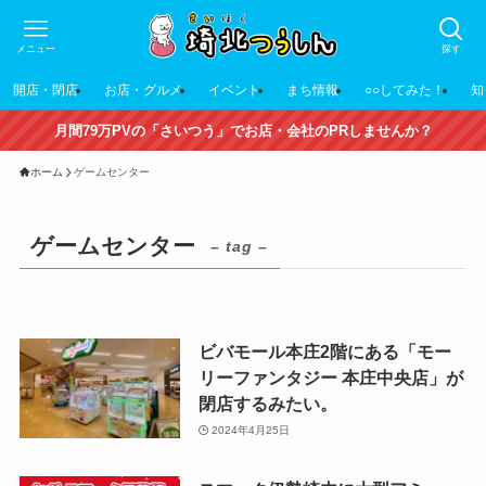
メニュー
探す
開店・閉店
お店・グルメ
イベント
まち情報
○○してみた！
知
月間79万PVの「さいつう」でお店・会社のPRしませんか？
ホーム
ゲームセンター
ゲームセンター
– tag –
ビバモール本庄2階にある「モー
リーファンタジー 本庄中央店」が
閉店するみたい。
2024年4月25日