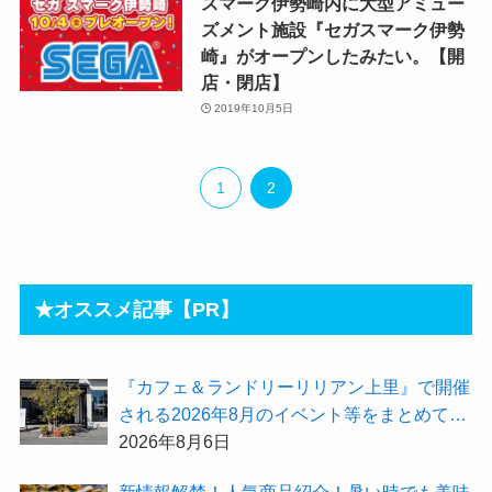
スマーク伊勢崎内に大型アミュー
ズメント施設『セガスマーク伊勢
崎』がオープンしたみたい。【開
店・閉店】
2019年10月5日
1
2
★オススメ記事【PR】
『カフェ＆ランドリーリリアン上里』で開催
される2026年8月のイベント等をまとめてご
紹介！
2026年8月6日
新情報解禁！人気商品紹介！暑い時でも美味