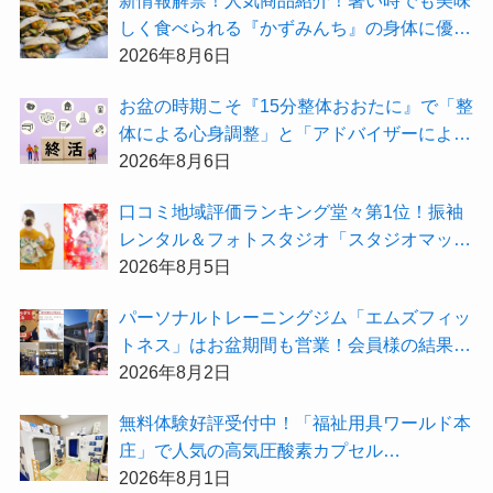
しく食べられる『かずみんち』の身体に優し
い天然酵母手作り減塩パンを召し上がれ♪
2026年8月6日
お盆の時期こそ『15分整体おおたに』で「整
体による心身調整」と「アドバイザーによる
身辺整理の準備」をしてみませんか？
2026年8月6日
⼝コミ地域評価ランキング堂々第1位！振袖
レンタル＆フォトスタジオ「スタジオマック
ス」がお得な『2026年8月限定キャンペー
2026年8月5日
ン』を開催中！
パーソナルトレーニングジム「エムズフィッ
トネス」はお盆期間も営業！会員様の結果を
大公開★
2026年8月2日
無料体験好評受付中！「福祉用具ワールド本
庄」で人気の高気圧酸素カプセル
「O2BOX（30分500円）」で夏バテ撃退★
2026年8月1日