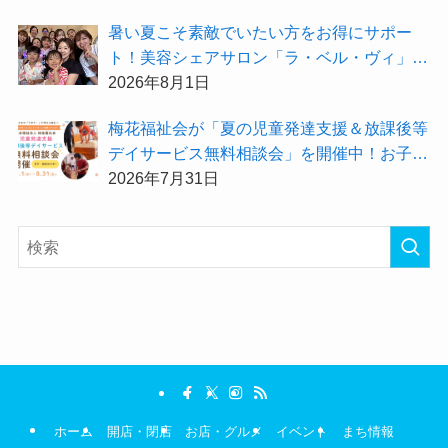
暑い夏こそ素敵でいたい方をお得にサポー
ト！美容シェアサロン「ラ・ベル・ヴィ」か
ら2026年8月のお得情報が届きました！
2026年8月1日
梅花福祉会が「夏の児童発達支援＆放課後等
デイサービス無料相談会」を開催中！お子さ
まの「できた！」を増やす夏にしてみません
2026年7月31日
か？
ホーム
開店・閉店
お店・グルメ
イベント
まち情報