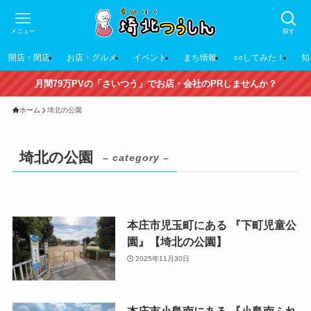
メニュー
探す
開店・閉店
お店・グルメ
イベント
まち情報
○○してみた！
知
月間79万PVの「さいつう」でお店・会社のPRしませんか？
ホーム
埼北の公園
埼北の公園
– category –
本庄市児玉町にある 『下町児童公
園』【埼北の公園】
2025年11月30日