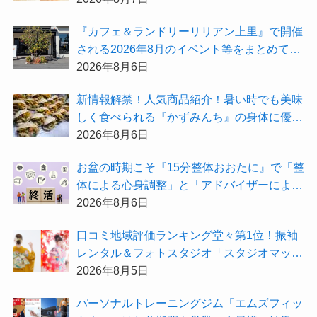
受付中！
『カフェ＆ランドリーリリアン上里』で開催
される2026年8月のイベント等をまとめてご
紹介！
2026年8月6日
新情報解禁！人気商品紹介！暑い時でも美味
しく食べられる『かずみんち』の身体に優し
い天然酵母手作り減塩パンを召し上がれ♪
2026年8月6日
お盆の時期こそ『15分整体おおたに』で「整
体による心身調整」と「アドバイザーによる
身辺整理の準備」をしてみませんか？
2026年8月6日
⼝コミ地域評価ランキング堂々第1位！振袖
レンタル＆フォトスタジオ「スタジオマック
ス」がお得な『2026年8月限定キャンペー
2026年8月5日
ン』を開催中！
パーソナルトレーニングジム「エムズフィッ