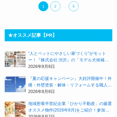
1
2
...
5
★オススメ記事【PR】
“人とペットにやさしい家づくり”がモット
ー！『株式会社 渋沢』の「モデル犬候補」
が選出されました★『テーマ別 住宅相談
2026年8月8日
会〜設計相談会〜』も開催するよ
『夏の応援キャンペーン』大好評開催中！外
構・外壁塗装・解体・リフォームする職人を
探すなら『街の職人さん.com』がオススメ
2026年8月8日
地域密着半世紀企業「ひかり不動産」の厳選
オススメ物件(2026年8月)をご紹介！参加費
無料『”木の家”新潟工場見学会』のご予約も
2026年8月7日