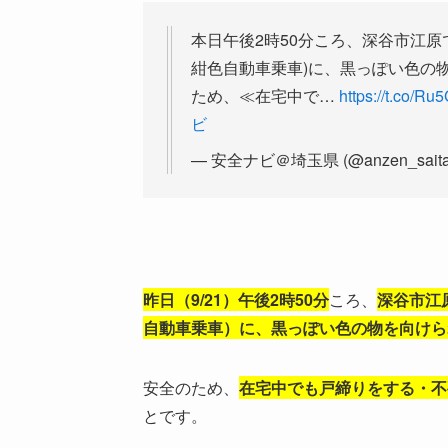
本日午後2時50分ころ、深谷市江原
紺色自動車乗車)に、黒っぽい色の
ため、≪在宅中で…
https://t.co/R
ビ
— 安全ナビ＠埼玉県 (@anzen_sait
昨日（9/21）午後2時50分
ころ、
深谷市江
自動車乗車
）に、黒っぽい色の物を向けら
安全のため、
在宅中でも戸締りをする・不
とです。