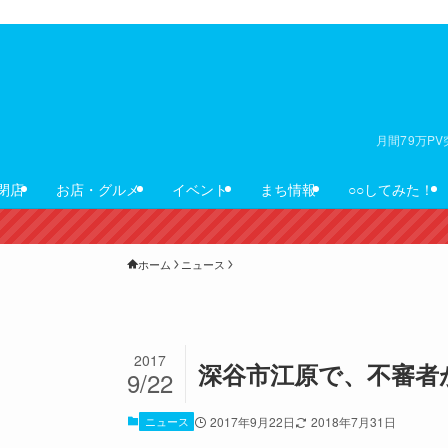
月間79万P
閉店
お店・グルメ
イベント
まち情報
○○してみた！
ホーム
ニュース
2017
深谷市江原で、不審者
9/22
ニュース
2017年9月22日
2018年7月31日