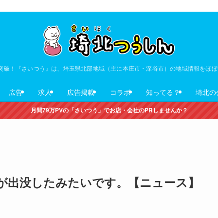
V突破！『さいつう』は、埼玉県北部地域（主に本庄市・深谷市）の地域情報をほ
広告
求人
広告掲載
コラボ
知ってる？
埼北の
月間79万PVの「さいつう」でお店・会社のPRしませんか？
が出没したみたいです。【ニュース】