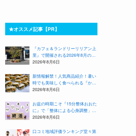
★オススメ記事【PR】
『カフェ＆ランドリーリリアン上
里』で開催される2026年8月のイ
ベント等をまとめてご紹介！
2026年8月6日
新情報解禁！人気商品紹介！暑い
時でも美味しく食べられる『かず
みんち』の身体に優しい天然酵母
2026年8月6日
手作り減塩パンを召し上がれ♪
お盆の時期こそ『15分整体おおた
に』で「整体による心身調整」と
「アドバイザーによる身辺整理の
2026年8月6日
準備」をしてみませんか？
⼝コミ地域評価ランキング堂々第