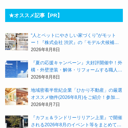
★オススメ記事【PR】
“人とペットにやさしい家づくり”がモット
ー！『株式会社 渋沢』の「モデル犬候補」
が選出されました★『テーマ別 住宅相談
2026年8月8日
会〜設計相談会〜』も開催するよ
『夏の応援キャンペーン』大好評開催中！外
構・外壁塗装・解体・リフォームする職人を
探すなら『街の職人さん.com』がオススメ
2026年8月8日
地域密着半世紀企業「ひかり不動産」の厳選
オススメ物件(2026年8月)をご紹介！参加費
無料『”木の家”新潟工場見学会』のご予約も
2026年8月7日
受付中！
『カフェ＆ランドリーリリアン上里』で開催
される2026年8月のイベント等をまとめてご