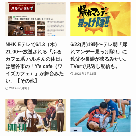
NHK Eテレで6/13（木）
6/22(月)19時〜テレ朝「帰
21:00〜放送される『ふる
れマンデー見っけ隊!!」に
カフェ系 ハルさんの休日』
秩父や長瀞が映るみたい。
は熊谷市の「Y’s cafe（ワ
TVerで見逃し配信も。
イズカフェ）」が舞台みた
2026年6月22日
い。【その他】
2019年6月9日