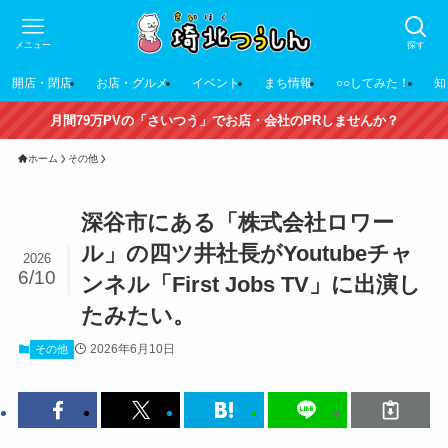
メニュー
探す
開店・閉店
お店・グルメ
イベント
まち情報
○○してみた！
知
月間79万PVの「さいつう」でお店・会社のPRしませんか？
ホーム
その他
深谷市にある「株式会社ロワー
ル」の四ツ井社長がYoutubeチャ
2026
6/10
ンネル「First Jobs TV」に出演し
たみたい。
2026年6月10日
その他