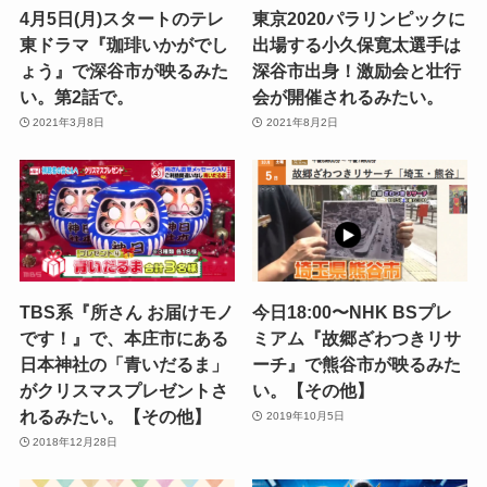
4月5日(月)スタートのテレ
東京2020パラリンピックに
東ドラマ『珈琲いかがでし
出場する小久保寛太選手は
ょう』で深谷市が映るみた
深谷市出身！激励会と壮行
い。第2話で。
会が開催されるみたい。
2021年3月8日
2021年8月2日
TBS系『所さん お届けモノ
今日18:00〜NHK BSプレ
です！』で、本庄市にある
ミアム『故郷ざわつきリサ
日本神社の「青いだるま」
ーチ』で熊谷市が映るみた
がクリスマスプレゼントさ
い。【その他】
れるみたい。【その他】
2019年10月5日
2018年12月28日