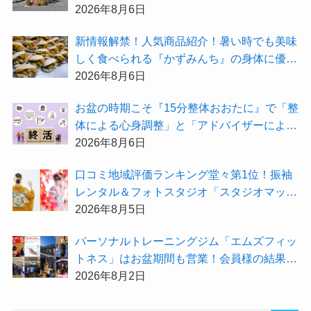
紹介！
2026年8月6日
新情報解禁！人気商品紹介！暑い時でも美味
しく食べられる『かずみんち』の身体に優し
い天然酵母手作り減塩パンを召し上がれ♪
2026年8月6日
お盆の時期こそ『15分整体おおたに』で「整
体による心身調整」と「アドバイザーによる
身辺整理の準備」をしてみませんか？
2026年8月6日
⼝コミ地域評価ランキング堂々第1位！振袖
レンタル＆フォトスタジオ「スタジオマック
ス」がお得な『2026年8月限定キャンペー
2026年8月5日
ン』を開催中！
パーソナルトレーニングジム「エムズフィッ
トネス」はお盆期間も営業！会員様の結果を
大公開★
2026年8月2日