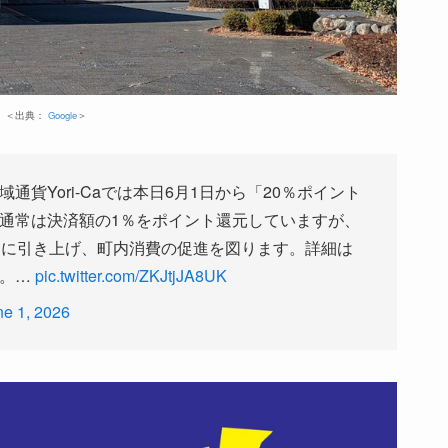
＜出典：
Google
＞
貨Yori-Caでは本日6月1日から「20％ポイント
通常は決済額の1％をポイント還元していますが、
％に引き上げ、町内消費の促進を図ります。詳細は
い。…
pic.twitter.com/ZKJtjJA8UK
ne 1, 2026