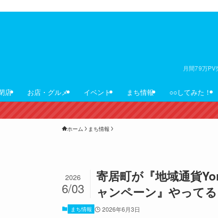
月間79万P
閉店
お店・グルメ
イベント
まち情報
○○してみた！
ホーム
まち情報
寄居町が『地域通貨Yo
2026
6/03
ャンペーン』やってる。6
まち情報
2026年6月3日