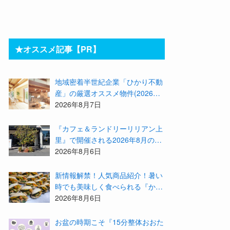
★オススメ記事【PR】
地域密着半世紀企業「ひかり不動
産」の厳選オススメ物件(2026年8
月)をご紹介！参加費無料『”木の
2026年8月7日
家”新潟工場見学会』のご予約も
受付中！
『カフェ＆ランドリーリリアン上
里』で開催される2026年8月のイ
ベント等をまとめてご紹介！
2026年8月6日
新情報解禁！人気商品紹介！暑い
時でも美味しく食べられる『かず
みんち』の身体に優しい天然酵母
2026年8月6日
手作り減塩パンを召し上がれ♪
お盆の時期こそ『15分整体おおた