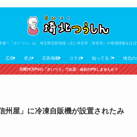
V突破！『さいつう』は、埼玉県北部地域（主に本庄市・深谷市）の地域情報をほ
広告
求人
広告掲載
コラボ
知ってる？
埼北の
月間79万PVの「さいつう」でお店・会社のPRしませんか？
信州屋」に冷凍自販機が設置されたみ