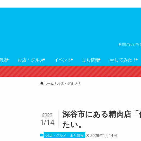
月間79万P
閉店
お店・グルメ
イベント
まち情報
○○してみた！
ホーム
お店・グルメ
深谷市にある精肉店「
2026
1/14
たい。
お店・グルメ
まち情報
2026年1月14日