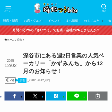
メニュー
探す
開店・閉店
お店・グルメ
イベント
まち情報
○○してみた！
知
月間79万PVの「さいつう」でお店・会社のPRしませんか？
ホーム
広告
深谷市にある週2日営業の人気ベ
2025
ーカリー「かずみんち」から12
12/02
月のお知らせ！
PR
2025年12月2日
広告