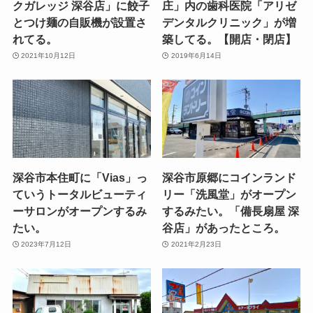
クガレッジ 深谷店」に餃子
庄」内の歯科医院「アリゼ
とつけ麺の自販機が設置さ
デンタルクリニック」が増
れてる。
築してる。【開店・閉店】
2021年10月12日
2019年6月14日
深谷市本住町に「Vias」っ
深谷市原郷にコインランド
ていうトータルビューティ
リー「洗風堂」がオープン
ーサロンがオープンするみ
するみたい。「備長扇屋 深
たい。
谷店」があったところ。
2023年7月12日
2021年2月23日