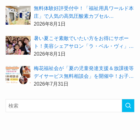
無料体験好評受付中！「福祉用具ワールド本
庄」で人気の高気圧酸素カプセル
「O2BOX（30分500円）」で夏バテ撃退★
2026年8月1日
暑い夏こそ素敵でいたい方をお得にサポー
ト！美容シェアサロン「ラ・ベル・ヴィ」か
ら2026年8月のお得情報が届きました！
2026年8月1日
梅花福祉会が「夏の児童発達支援＆放課後等
デイサービス無料相談会」を開催中！お子さ
まの「できた！」を増やす夏にしてみません
2026年7月31日
か？