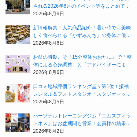
される2026年8月のイベント等をまとめてご
紹介！
2026年8月6日
新情報解禁！人気商品紹介！暑い時でも美味
しく食べられる『かずみんち』の身体に優し
い天然酵母手作り減塩パンを召し上がれ♪
2026年8月6日
お盆の時期こそ『15分整体おおたに』で「整
体による心身調整」と「アドバイザーによる
身辺整理の準備」をしてみませんか？
2026年8月6日
⼝コミ地域評価ランキング堂々第1位！振袖
レンタル＆フォトスタジオ「スタジオマック
ス」がお得な『2026年8月限定キャンペー
2026年8月5日
ン』を開催中！
パーソナルトレーニングジム「エムズフィッ
トネス」はお盆期間も営業！会員様の結果を
大公開★
2026年8月2日