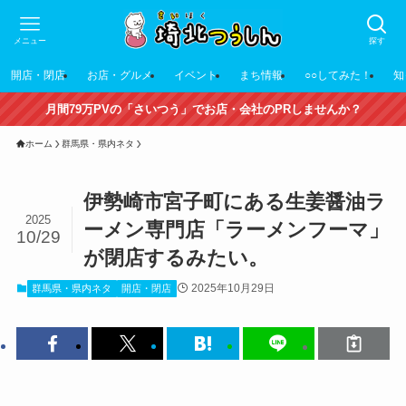
メニュー
探す
開店・閉店
お店・グルメ
イベント
まち情報
○○してみた！
知
月間79万PVの「さいつう」でお店・会社のPRしませんか？
ホーム
群馬県・県内ネタ
伊勢崎市宮子町にある生姜醤油ラ
2025
ーメン専門店「ラーメンフーマ」
10/29
が閉店するみたい。
2025年10月29日
群馬県・県内ネタ
開店・閉店