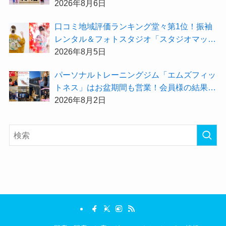
身辺整理の準備」をしてみませんか？
2026年8月6日
⼝コミ地域評価ランキング堂々第1位！振袖
レンタル＆フォトスタジオ「スタジオマック
ス」がお得な『2026年8月限定キャンペー
2026年8月5日
ン』を開催中！
パーソナルトレーニングジム「エムズフィッ
トネス」はお盆期間も営業！会員様の結果を
大公開★
2026年8月2日