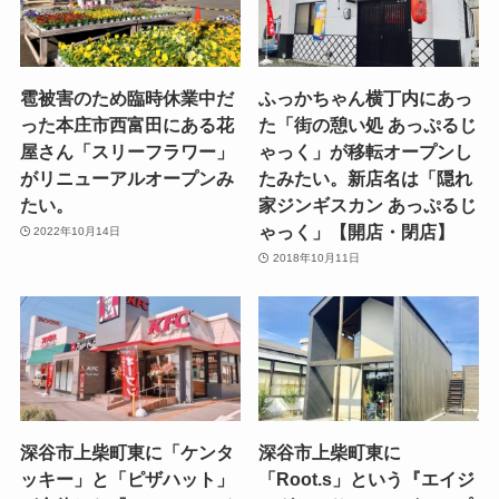
雹被害のため臨時休業中だ
ふっかちゃん横丁内にあっ
った本庄市西富田にある花
た「街の憩い処 あっぷるじ
屋さん「スリーフラワー」
ゃっく」が移転オープンし
がリニューアルオープンみ
たみたい。新店名は「隠れ
たい。
家ジンギスカン あっぷるじ
ゃっく」【開店・閉店】
2022年10月14日
2018年10月11日
深谷市上柴町東に「ケンタ
深谷市上柴町東に
ッキー」と「ピザハット」
「Root.s」という『エイジ