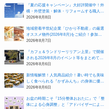
『夏の応援キャンペーン』大好評開催中！外
構・外壁塗装・解体・リフォームする職人を
探すなら『街の職人さん.com』がオススメ
2026年8月8日
地域密着半世紀企業「ひかり不動産」の厳選
オススメ物件(2026年8月)をご紹介！参加費
無料『”木の家”新潟工場見学会』のご予約も
2026年8月7日
受付中！
『カフェ＆ランドリーリリアン上里』で開催
される2026年8月のイベント等をまとめてご
紹介！
2026年8月6日
新情報解禁！人気商品紹介！暑い時でも美味
しく食べられる『かずみんち』の身体に優し
い天然酵母手作り減塩パンを召し上がれ♪
2026年8月6日
お盆の時期こそ『15分整体おおたに』で「整
体による心身調整」と「アドバイザーによる