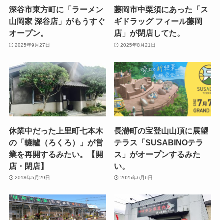
深谷市東方町に「ラーメン
藤岡市中栗須にあった「ス
山岡家 深谷店」がもうすぐ
ギドラッグ フィール藤岡
オープン。
店」が閉店してた。
2025年9月27日
2025年8月21日
休業中だった上里町七本木
長瀞町の宝登山山頂に展望
の「轆轤（ろくろ）」が営
テラス「SUSABINOテラ
業を再開するみたい。【開
ス」がオープンするみた
店・閉店】
い。
2018年5月29日
2025年6月6日