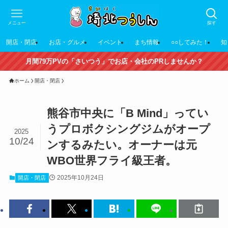
メニュー
探す
開店・閉店
お店・グルメ
イベント
まち情報
○○してみた！
知
月間79万PVの「さいつう」でお店・会社のPRしませんか？
ホーム
開店・閉店
熊谷市中央に「B Mind」ってい
うプロボクシングジムがオープ
2025
10/24
ンするみたい。オーナーは元
WBO世界フライ級王者。
2025年10月24日
開店・閉店