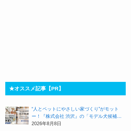
★オススメ記事【PR】
“人とペットにやさしい家づくり”がモット
ー！『株式会社 渋沢』の「モデル犬候補」
が選出されました★『テーマ別 住宅相談
2026年8月8日
会〜設計相談会〜』も開催するよ