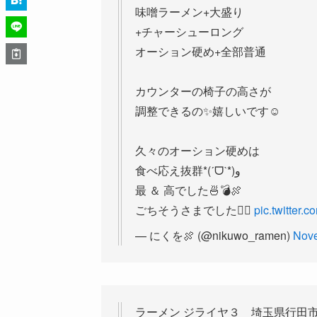
味噌ラーメン+大盛り
+チャーシューロング
オーション硬め+全部普通
カウンターの椅子の高さが
調整できるの✨️嬉しいです☺️
久々のオーション硬めは
食べ応え抜群*(ˊᗜˋ*)و
最 ＆ 高でした🍜💣🍖
ごちそうさまでした🙇‍♂️
pic.twitter
— にくを🍖 (@nikuwo_ramen)
Nove
ラーメン ジライヤ３ 埼玉県行田