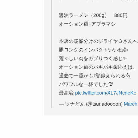
醤油ラーメン（200g） 880円
オーション麺+アブラマシ
本店の暖簾分けのジライヤ３さんへ‼
豚ロングのインパクトいいね👍
荒々しい肉をガブりつく感じ✨
オーション麺のバキバキ歯応えは、
過去で一番かも⤴️顎鍛えられる💦
パワフルな一杯でした💯
最高😀
pic.twitter.com/XL7JNcneKc
— ツナどん (@tsunadoooon)
March