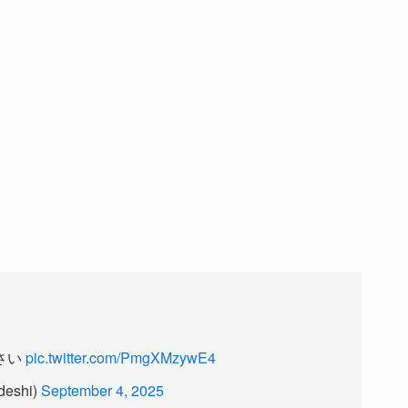
さい
pic.twitter.com/PmgXMzywE4
eshi)
September 4, 2025