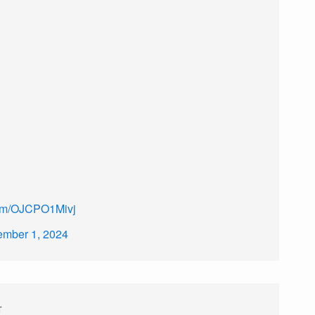
.com/OJCPO1Mivj
mber 1, 2024
市