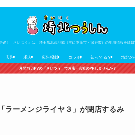
V突破！『さいつう』は、埼玉県北部地域（主に本庄市・深谷市）の地域情報をほ
広告
求人
広告掲載
コラボ
知ってる？
埼北の
月間79万PVの「さいつう」でお店・会社のPRしませんか？
「ラーメンジライヤ３」が閉店するみ