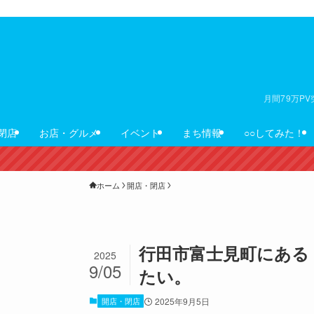
月間79万P
閉店
お店・グルメ
イベント
まち情報
○○してみた！
ホーム
開店・閉店
行田市富士見町にある
2025
9/05
たい。
開店・閉店
2025年9月5日