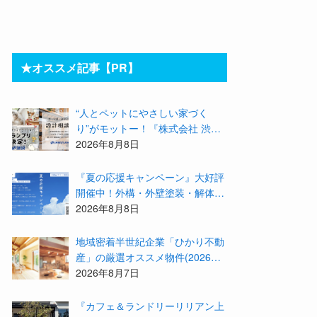
★オススメ記事【PR】
“人とペットにやさしい家づく
り”がモットー！『株式会社 渋
沢』の「モデル犬候補」が選出さ
2026年8月8日
れました★『テーマ別 住宅相談
会〜設計相談会〜』も開催するよ
『夏の応援キャンペーン』大好評
開催中！外構・外壁塗装・解体・
リフォームする職人を探すなら
2026年8月8日
『街の職人さん.com』がオススメ
地域密着半世紀企業「ひかり不動
産」の厳選オススメ物件(2026年8
月)をご紹介！参加費無料『”木の
2026年8月7日
家”新潟工場見学会』のご予約も
受付中！
『カフェ＆ランドリーリリアン上