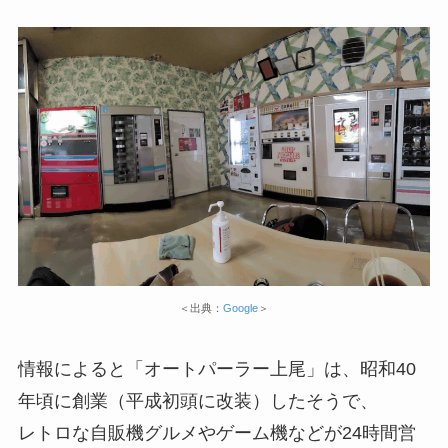
＜出典：
Google
＞
情報によると「オートパーラー上尾」は、昭和40
年頃に創業（平成初頭に改装）したそうで、
レトロな自販機グルメやゲーム機などが24時間営