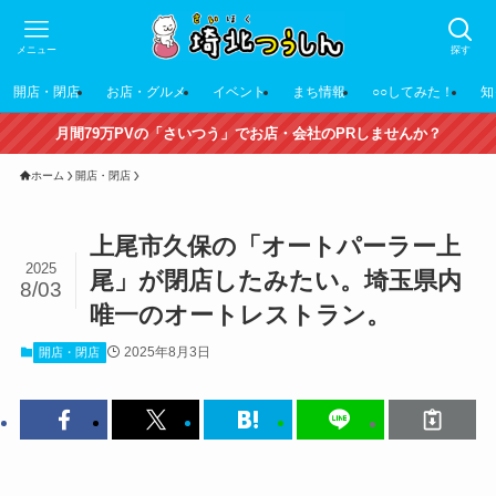
メニュー
探す
開店・閉店
お店・グルメ
イベント
まち情報
○○してみた！
知
月間79万PVの「さいつう」でお店・会社のPRしませんか？
ホーム
開店・閉店
上尾市久保の「オートパーラー上
2025
尾」が閉店したみたい。埼玉県内
8/03
唯一のオートレストラン。
2025年8月3日
開店・閉店