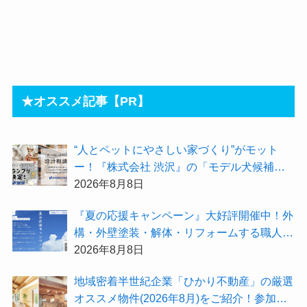
★オススメ記事【PR】
“人とペットにやさしい家づくり”がモット
ー！『株式会社 渋沢』の「モデル犬候補」
が選出されました★『テーマ別 住宅相談
2026年8月8日
会〜設計相談会〜』も開催するよ
『夏の応援キャンペーン』大好評開催中！外
構・外壁塗装・解体・リフォームする職人を
探すなら『街の職人さん.com』がオススメ
2026年8月8日
地域密着半世紀企業「ひかり不動産」の厳選
オススメ物件(2026年8月)をご紹介！参加費