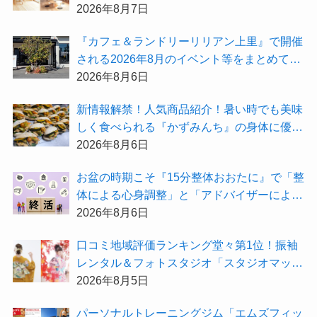
無料『”木の家”新潟工場見学会』のご予約も
2026年8月7日
受付中！
『カフェ＆ランドリーリリアン上里』で開催
される2026年8月のイベント等をまとめてご
紹介！
2026年8月6日
新情報解禁！人気商品紹介！暑い時でも美味
しく食べられる『かずみんち』の身体に優し
い天然酵母手作り減塩パンを召し上がれ♪
2026年8月6日
お盆の時期こそ『15分整体おおたに』で「整
体による心身調整」と「アドバイザーによる
身辺整理の準備」をしてみませんか？
2026年8月6日
⼝コミ地域評価ランキング堂々第1位！振袖
レンタル＆フォトスタジオ「スタジオマック
ス」がお得な『2026年8月限定キャンペー
2026年8月5日
ン』を開催中！
パーソナルトレーニングジム「エムズフィッ