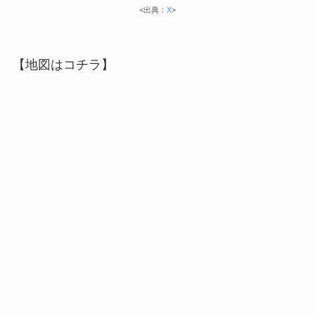
<出典：
X
>
【地図はコチラ】