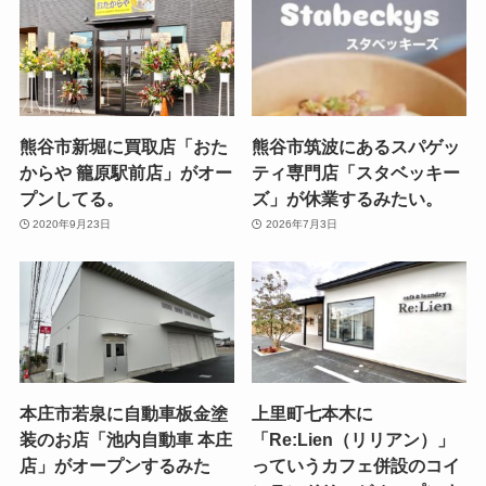
熊谷市新堀に買取店「おた
熊谷市筑波にあるスパゲッ
からや 籠原駅前店」がオー
ティ専門店「スタベッキー
プンしてる。
ズ」が休業するみたい。
2020年9月23日
2026年7月3日
本庄市若泉に自動車板金塗
上里町七本木に
装のお店「池内自動車 本庄
「Re:Lien（リリアン）」
店」がオープンするみた
っていうカフェ併設のコイ