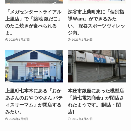
「メガセンタートライアル
深谷市上柴町東に「個別指
上里店」で「築地 銀だこ」
導Ｗam」ができるみた
のたこ焼きが食べられる
い。 深谷スポーツヴィレッ
よ。
ジ内。
2020年8月27日
2023年2月24日
上里町七本木にある「おか
本庄市銀座にあった模型店
あさんのおやつやさん パテ
「第七電気商会」が閉店さ
ィスリーマム」が閉店する
れたようです。[開店・閉
みたい。
店]
2024年7月6日
2017年4月27日