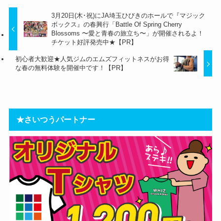
3月20日(木･祝)にJA埼玉ひびきのホールで『マジック
ボックス』の春興行「Battle Of Spring Cherry
Blossoms 〜愛と青春の旅立ち〜」が開催されるよ！
チケット好評発売中★【PR】
初心者大歓迎★人気ジムのエムズフィットネスがお得
な春の無料体験を開催中です！【PR】
★さいつうパートナー