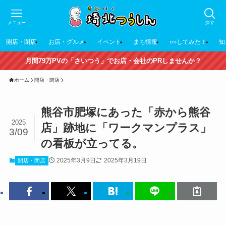
メニュー
探す
開店・閉店
お店・グルメ
イベント
まち情報
○○してみた！
知
月間79万PVの「さいつう」でお店・会社のPRしませんか？
ホーム
開店・閉店
熊谷市肥塚にあった「赤から熊谷
2025
店」跡地に「ワークマンプラス」
3/09
の看板が立ってる。
2025年3月9日
2025年3月19日
開店・閉店