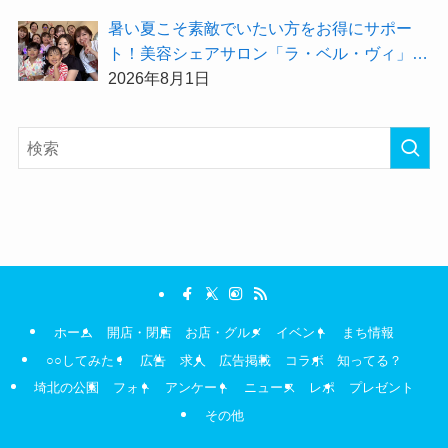
暑い夏こそ素敵でいたい方をお得にサポー
ト！美容シェアサロン「ラ・ベル・ヴィ」か
ら2026年8月のお得情報が届きました！
2026年8月1日
ホーム
開店・閉店
お店・グルメ
イベント
まち情報
○○してみた！
広告
求人
広告掲載
コラボ
知ってる？
埼北の公園
フォト
アンケート
ニュース
レポ
プレゼント
その他