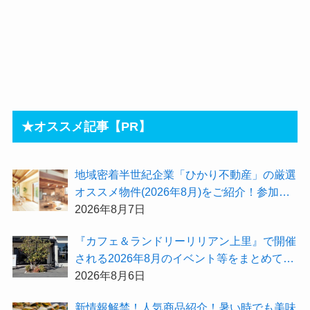
★オススメ記事【PR】
地域密着半世紀企業「ひかり不動産」の厳選
オススメ物件(2026年8月)をご紹介！参加費
無料『”木の家”新潟工場見学会』のご予約も
2026年8月7日
受付中！
『カフェ＆ランドリーリリアン上里』で開催
される2026年8月のイベント等をまとめてご
紹介！
2026年8月6日
新情報解禁！人気商品紹介！暑い時でも美味