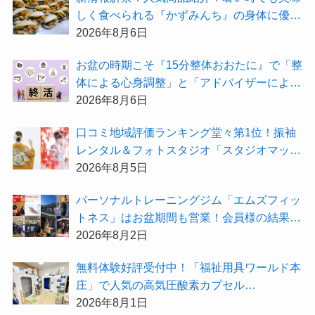
しく食べられる『かずみんち』の身体に優し
い天然酵母手作り減塩パンを召し上がれ♪
2026年8月6日
お盆の時期こそ『15分整体おおたに』で「整
体による心身調整」と「アドバイザーによる
身辺整理の準備」をしてみませんか？
2026年8月6日
⼝コミ地域評価ランキング堂々第1位！振袖
レンタル＆フォトスタジオ「スタジオマック
ス」がお得な『2026年8月限定キャンペー
2026年8月5日
ン』を開催中！
パーソナルトレーニングジム「エムズフィッ
トネス」はお盆期間も営業！会員様の結果を
大公開★
2026年8月2日
無料体験好評受付中！「福祉用具ワールド本
庄」で人気の高気圧酸素カプセル
「O2BOX（30分500円）」で夏バテ撃退★
2026年8月1日