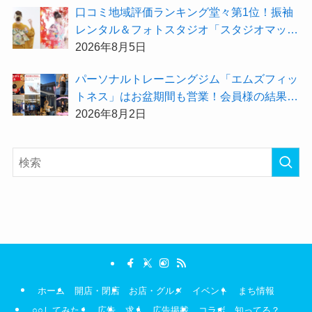
⼝コミ地域評価ランキング堂々第1位！振袖
レンタル＆フォトスタジオ「スタジオマック
ス」がお得な『2026年8月限定キャンペー
2026年8月5日
ン』を開催中！
パーソナルトレーニングジム「エムズフィッ
トネス」はお盆期間も営業！会員様の結果を
大公開★
2026年8月2日
ホーム
開店・閉店
お店・グルメ
イベント
まち情報
○○してみた！
広告
求人
広告掲載
コラボ
知ってる？