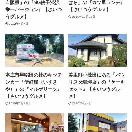
自販機」の『NG餃子渋沢
はら」の『カツ重ランチ』
栄一バージョン』【さいつ
【さいつうグルメ】
うグルメ】
2019年11月23日
2022年4月7日
本庄市早稲田の杜のキッチ
美里町小茂田にある「パウ
ンカー「伊好屋（いすき
リスタ珈琲店」の『ケーキ
や）」の『マルゲリータ』
セット』【さいつうグル
【さいつうグルメ】
メ】
2018年6月11日
2018年4月4日