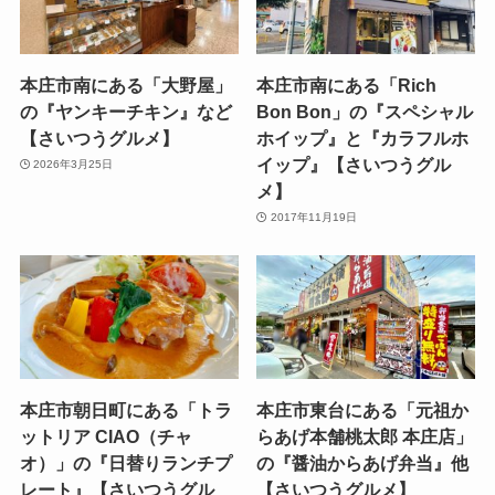
本庄市南にある「大野屋」
本庄市南にある「Rich
の『ヤンキーチキン』など
Bon Bon」の『スペシャル
【さいつうグルメ】
ホイップ』と『カラフルホ
イップ』【さいつうグル
2026年3月25日
メ】
2017年11月19日
本庄市朝日町にある「トラ
本庄市東台にある「元祖か
ットリア CIAO（チャ
らあげ本舗桃太郎 本庄店」
オ）」の『日替りランチプ
の『醤油からあげ弁当』他
レート』【さいつうグル
【さいつうグルメ】