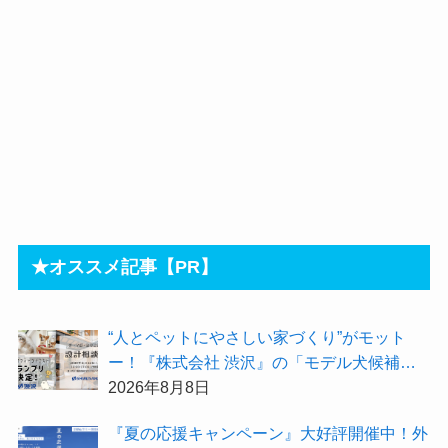
★オススメ記事【PR】
“人とペットにやさしい家づくり”がモット
ー！『株式会社 渋沢』の「モデル犬候補」
が選出されました★『テーマ別 住宅相談
2026年8月8日
会〜設計相談会〜』も開催するよ
『夏の応援キャンペーン』大好評開催中！外