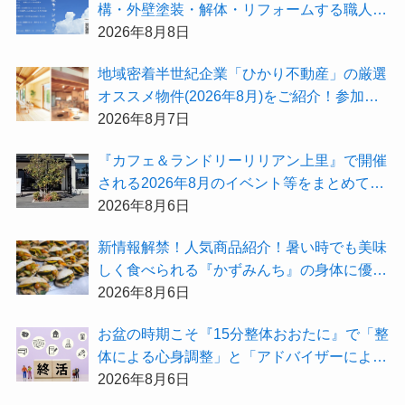
構・外壁塗装・解体・リフォームする職人を
探すなら『街の職人さん.com』がオススメ
2026年8月8日
地域密着半世紀企業「ひかり不動産」の厳選
オススメ物件(2026年8月)をご紹介！参加費
無料『”木の家”新潟工場見学会』のご予約も
2026年8月7日
受付中！
『カフェ＆ランドリーリリアン上里』で開催
される2026年8月のイベント等をまとめてご
紹介！
2026年8月6日
新情報解禁！人気商品紹介！暑い時でも美味
しく食べられる『かずみんち』の身体に優し
い天然酵母手作り減塩パンを召し上がれ♪
2026年8月6日
お盆の時期こそ『15分整体おおたに』で「整
体による心身調整」と「アドバイザーによる
身辺整理の準備」をしてみませんか？
2026年8月6日