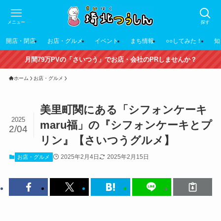
メニュー
探す
開店・閉店
お店・グルメ
イベント
まち情報
○○してみた！
知
月間79万PVの「さいつう」でお店・会社のPRしませんか？
ホーム
お店・グルメ
美里町関にある「シフォンケーキ
2025
maru福」の『シフォンケーキとプ
2/04
リン』【さいつうグルメ】
2025年2月4日
2025年2月15日
お店・グルメ