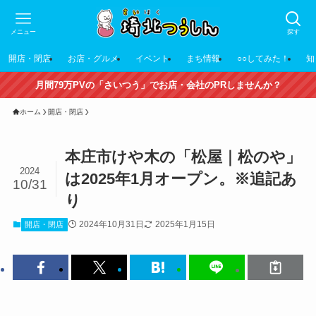
メニュー
探す
開店・閉店
お店・グルメ
イベント
まち情報
○○してみた！
知
月間79万PVの「さいつう」でお店・会社のPRしませんか？
ホーム
開店・閉店
本庄市けや木の「松屋｜松のや」
2024
は2025年1月オープン。※追記あ
10/31
り
2024年10月31日
2025年1月15日
開店・閉店