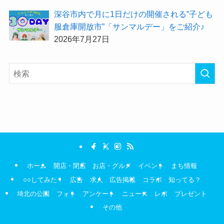
深谷市内で月に1日だけの開催される”子ども
服倉庫開放市”「サンマルデー」をご紹介♪
2026年7月27日
ホーム
開店・閉店
お店・グルメ
イベント
まち情報
○○してみた！
広告
求人
広告掲載
コラボ
知ってる？
埼北の公園
フォト
アンケート
ニュース
レポ
プレゼント
その他