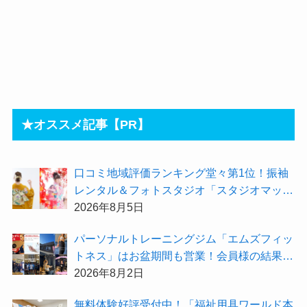
★オススメ記事【PR】
⼝コミ地域評価ランキング堂々第1位！振袖
レンタル＆フォトスタジオ「スタジオマック
ス」がお得な『2026年8月限定キャンペー
2026年8月5日
ン』を開催中！
パーソナルトレーニングジム「エムズフィッ
トネス」はお盆期間も営業！会員様の結果を
大公開★
2026年8月2日
無料体験好評受付中！「福祉用具ワールド本